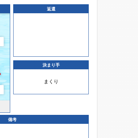
返還
決まり手
まくり
備考