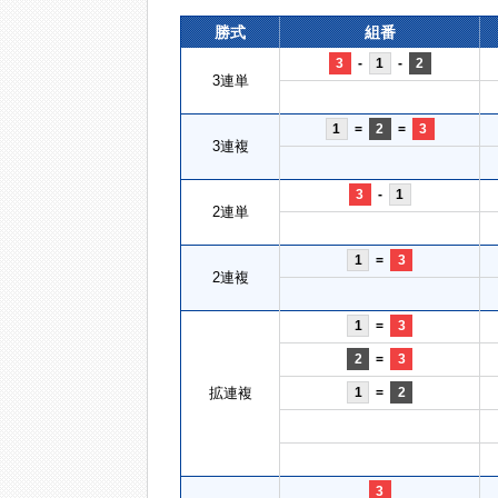
勝式
組番
3
-
1
-
2
3連単
1
=
2
=
3
3連複
3
-
1
2連単
1
=
3
2連複
1
=
3
2
=
3
拡連複
1
=
2
3