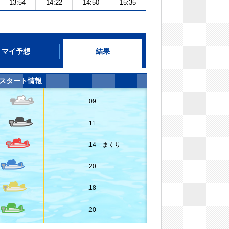
13:54
14:22
14:50
15:35
マイ予想
結果
スタート情報
.09
.11
.14 まくり
.20
.18
.20