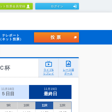
ット投票会員登録
ログイン
テレボート
投票
（ネット投票）
Ｃ杯
ライブ&
レース場
リプレイ
データ
11月18日
11月19日
５日目
最終日
9R
10R
11R
12R