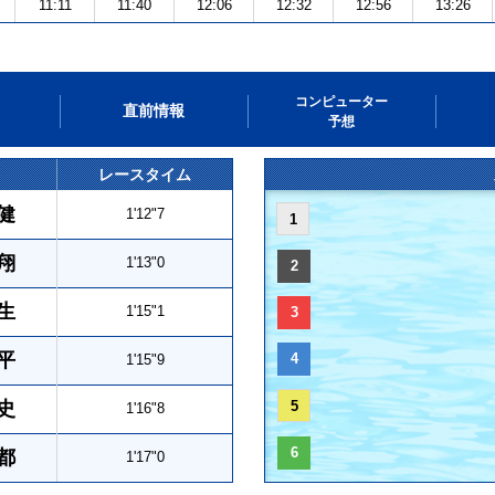
11:11
11:40
12:06
12:32
12:56
13:26
コンピューター
直前情報
予想
レースタイム
健
1'12"7
1
翔
1'13"0
2
生
1'15"1
3
平
4
1'15"9
史
5
1'16"8
6
都
1'17"0