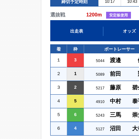
締切予定時刻
10:17
10:43
選抜戦
1200m
安定板使用
出走表
オッズ
着
枠
ボートレーサー
渡邉 
１
3
5044
前田 
２
1
5089
藤原 碧
３
2
5217
中村 泰
４
5
4910
三馬 崇
５
6
5243
沼田 大
６
4
5127