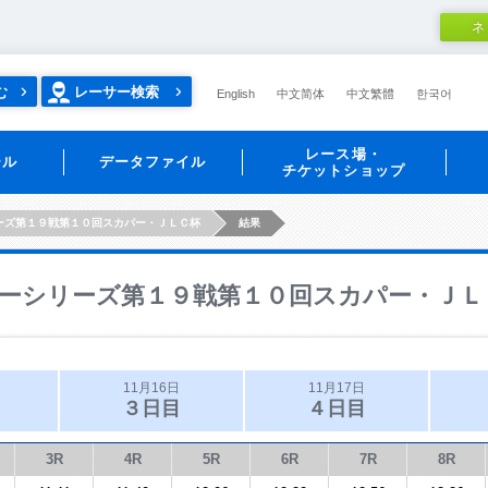
ネ
む
レーサー検索
English
中文简体
中文繁體
한국어
レース場・
ール
データファイル
チケットショップ
ーズ第１９戦第１０回スカパー・ＪＬＣ杯
結果
ーシリーズ第１９戦第１０回スカパー・ＪＬ
11月16日
11月17日
３日目
４日目
3R
4R
5R
6R
7R
8R