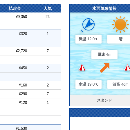
払戻金
人気
水面気象情報
¥9,350
24
¥320
1
気温
12.0℃
晴
¥2,720
7
風速
4m
¥450
2
水温
19.0℃
波高
4cm
¥160
2
¥290
7
スタンド
¥120
1
¥1,530