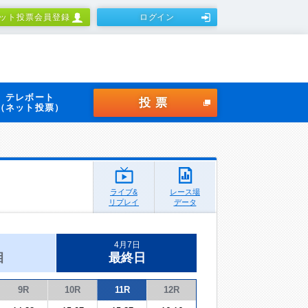
ット投票会員登録
ログイン
テレボート
投票
（ネット投票）
ライブ&
レース場
リプレイ
データ
4月7日
目
最終日
9R
10R
11R
12R