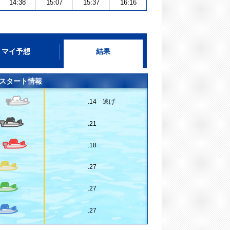
14:38
15:07
15:37
16:16
マイ予想
結果
スタート情報
.14 逃げ
.21
.18
.27
.27
.27