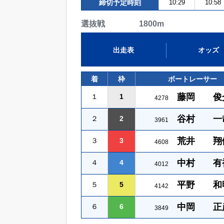
締切予定時刻
10:29
10:58
選抜戦 1800m
出走表
オッズ
着
枠
ボートレーサー
藤岡 俊
１
1
4278
谷村 一
２
2
3961
荒井 翔
３
3
4608
中村 有
４
4
4012
平野 和
５
5
4142
中岡 正
６
6
3849