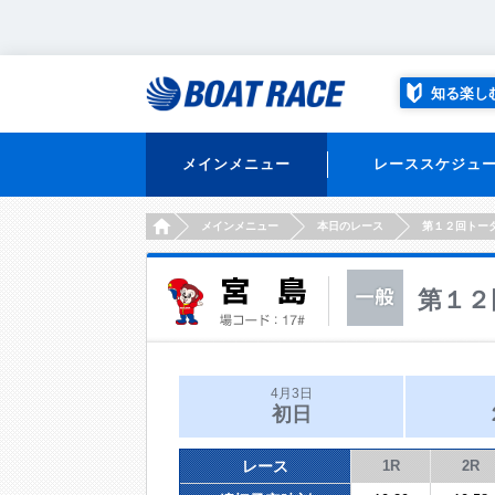
知る楽し
メインメニュー
レーススケジュ
HOME
メインメニュー
本日のレース
第１２回トー
第１２
4月3日
初日
レース
1R
2R