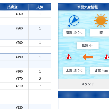
払戻金
人気
水面気象情報
¥560
1
¥260
1
気温
19.0℃
晴
¥200
1
風速
4m
¥190
1
水温
15.0℃
波高
4cm
¥160
1
¥170
2
スタンド
¥310
7
¥130