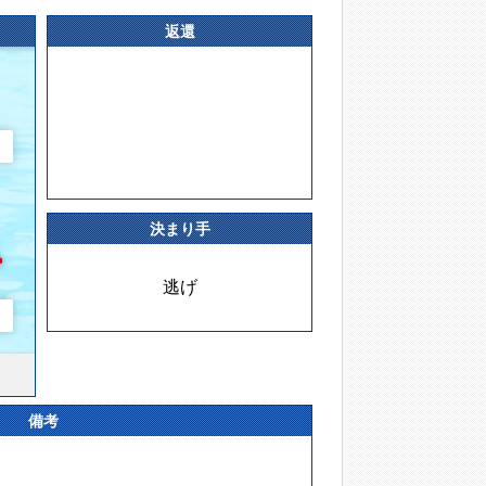
返還
決まり手
逃げ
備考