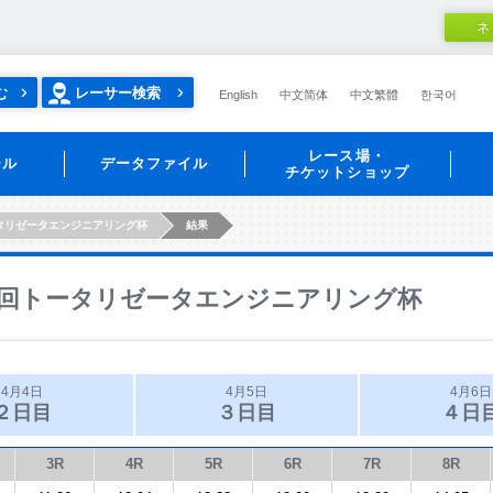
ネ
む
レーサー検索
English
中文简体
中文繁體
한국어
レース場・
ール
データファイル
チケットショップ
タリゼータエンジニアリング杯
結果
回トータリゼータエンジニアリング杯
4月4日
4月5日
4月6日
２日目
３日目
４日
3R
4R
5R
6R
7R
8R