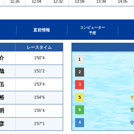
11:26
12:04
12:32
13:09
13:39
14:05
コンピューター
直前情報
予想
レースタイム
介
1'50"4
1
哉
1'51"2
2
伍
1'53"4
3
裕
1'54"6
5
6
明
1'55"4
4
彦
1'57"1