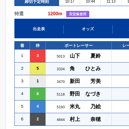
締切予定時刻
10:17
10:44
11:13
特選
1200m
安定板使用
出走表
オッズ
着
枠
ボートレーサー
レ
山下 夏鈴
１
3
5013
角 ひとみ
２
5
3334
新田 芳美
３
1
3470
野田 なづき
４
6
5118
米丸 乃絵
５
4
5193
村上 奈穂
６
2
4844