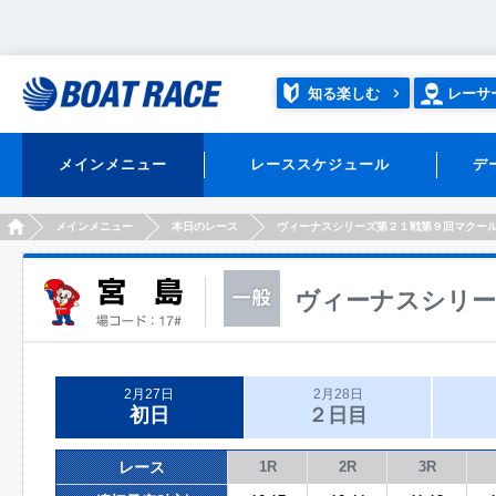
知る楽しむ
レーサ
メインメニュー
レーススケジュール
デ
HOME
メインメニュー
本日のレース
ヴィーナスシリーズ第２１戦第９回マクー
ヴィーナスシリー
2月27日
2月28日
初日
２日目
レース
1R
2R
3R