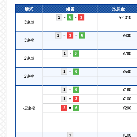
勝式
組番
払戻金
1
-
6
-
3
¥2,010
3連単
1
=
3
=
6
¥430
3連複
1
-
6
¥780
2連単
1
=
6
¥540
2連複
1
=
6
¥160
1
=
3
¥100
拡連複
3
=
6
¥290
1
¥100