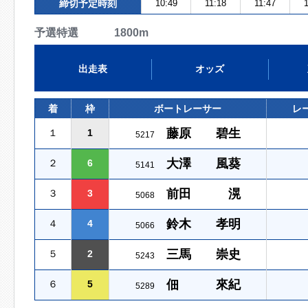
締切予定時刻
10:49
11:18
11:47
1
予選特選 1800m
出走表
オッズ
着
枠
ボートレーサー
レ
藤原 碧生
１
1
5217
大澤 風葵
２
6
5141
前田 滉
３
3
5068
鈴木 孝明
４
4
5066
三馬 崇史
５
2
5243
佃 來紀
６
5
5289