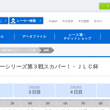
ネ
む
レーサー検索
English
中文简体
中文繁體
한국어
レース場・
ール
データファイル
チケットショップ
ーズ第３戦スカパー！・ＪＬＣ杯
結果
ーシリーズ第３戦スカパー！・ＪＬＣ杯
2月22日
2月23日
３日目
４日目
3R
4R
5R
6R
7R
8R