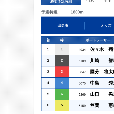
締切予定時刻
10:49
11:15
予選特選 1800m
出走表
オッズ
着
枠
ボートレーサー
佐々木 翔
１
1
4934
川崎 智
２
2
5109
國分 将太
３
3
5047
中島 秀
４
4
5075
山口 晃
５
6
5269
笠間 憲
６
5
5159