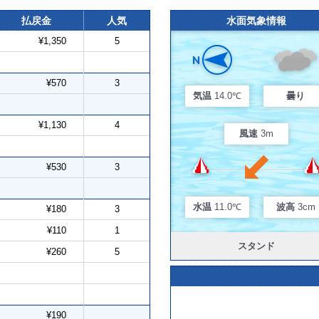
払戻金
人気
水面気象情報
¥1,350
5
¥570
3
気温
14.0℃
曇り
¥1,130
4
風速
3m
¥530
3
水温
11.0℃
波高
3cm
¥180
3
¥110
1
スタンド
¥260
5
¥190