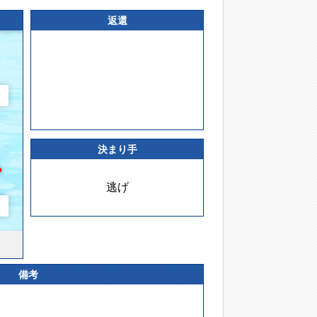
返還
決まり手
逃げ
備考