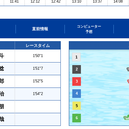
11:41
12:12
12:42
13:10
13:37
14:08
コンピューター
直前情報
予想
レースタイム
斗
1'50"1
1
稔
1'51"7
2
郎
1'52"5
3
治
4
1'54"2
朋
5
6
哉