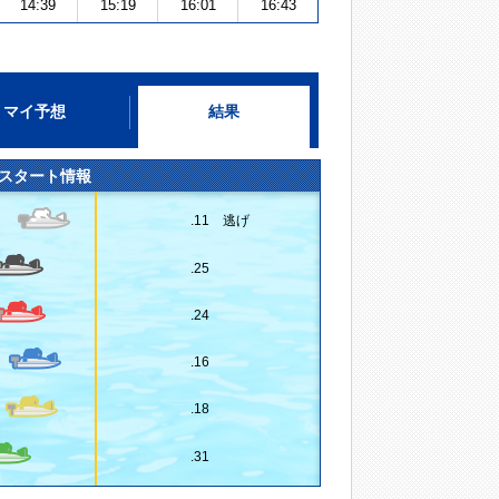
14:39
15:19
16:01
16:43
マイ予想
結果
スタート情報
.11 逃げ
.25
.24
.16
.18
.31