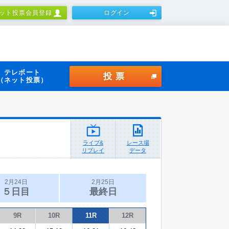
ット投票会員登録
ログイン
テレボート
投票
（ネット投票）
ライブ&
レース場
リプレイ
データ
2月24日
2月25日
５日目
最終日
9R
10R
11R
12R