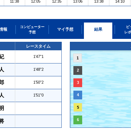
11:38
12:05
12:35
13:06
13:38
14:10
コンピューター
ピ
情報
マイ予想
結果
予想
レ
レースタイム
紀
1'47"1
1
人
1'48"2
2
郎
1'50"2
3
人
4
1'51"0
明
5
6
将