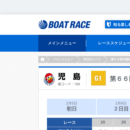
知る楽し
メインメニュー
レーススケジュ
HOME
メインメニュー
本日のレース
第６６回中国
第６６
2月5日
2月6日
初日
２日目
レース
1R
2R