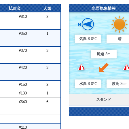
払戻金
人気
水面気象情報
¥810
2
¥350
1
気温
8.0℃
晴
¥370
3
風速
3m
¥420
3
水温
8.0℃
波高
3cm
¥150
2
¥130
1
スタンド
¥340
6
¥110