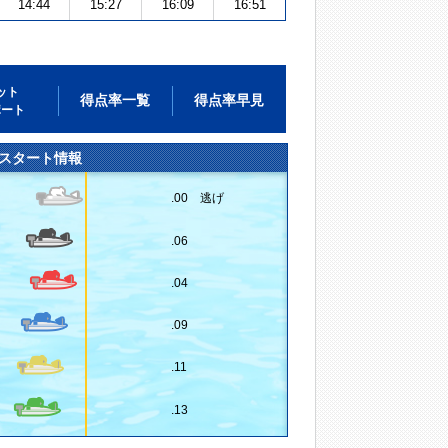
14:44
15:27
16:09
16:51
ット
得点率一覧
得点率早見
ポート
スタート情報
.00 逃げ
.06
.04
.09
.11
.13