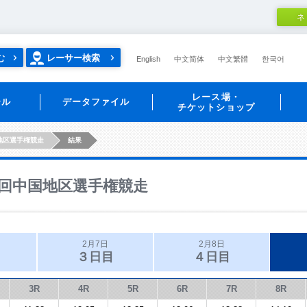
ネ
む
レーサー検索
English
中文简体
中文繁體
한국어
レース場・
ール
データファイル
チケットショップ
地区選手権競走
結果
回中国地区選手権競走
2月7日
2月8日
３日目
４日目
3R
4R
5R
6R
7R
8R