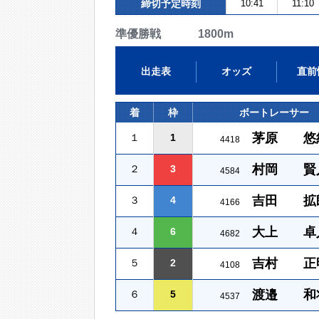
締切予定時刻
10:41
11:10
準優勝戦 1800m
出走表
オッズ
直前
着
枠
ボートレーサー
茅原 悠
１
1
4418
村岡 賢
２
3
4584
吉田 拡
３
4
4166
大上 卓
４
6
4682
吉村 正
５
2
4108
渡邉 和
６
5
4537