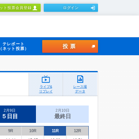
ット投票会員登録
ログイン
テレボート
投票
（ネット投票）
ライブ&
レース場
リプレイ
データ
2月9日
2月10日
５日目
最終日
9R
10R
11R
12R