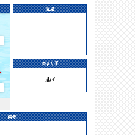
返還
決まり手
逃げ
備考