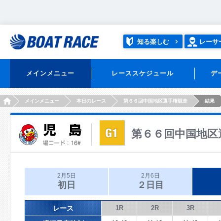
知る楽しむ
レーサ
メインメニュー
レーススケジュール
デ
HOME
メインメニュー
本日のレース
第６６回中国地区選手権競走
結果
第６６回中国地区
2月5日
2月6日
初日
２日目
レース
1R
2R
3R