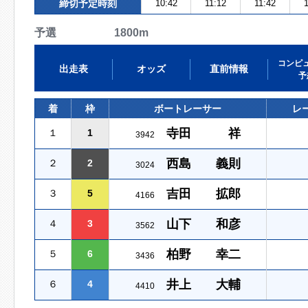
締切予定時刻
10:42
11:12
11:42
1
予選 1800m
コンピ
出走表
オッズ
直前情報
予
着
枠
ボートレーサー
レ
寺田 祥
１
1
3942
西島 義則
２
2
3024
吉田 拡郎
３
5
4166
山下 和彦
４
3
3562
柏野 幸二
５
6
3436
井上 大輔
６
4
4410