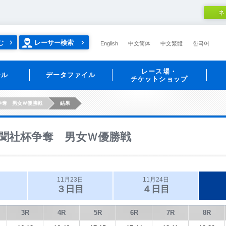
ネ
む
レーサー検索
English
中文简体
中文繁體
한국어
レース場・
ール
データファイル
チケットショップ
争奪 男女Ｗ優勝戦
結果
聞社杯争奪 男女Ｗ優勝戦
11月23日
11月24日
３日目
４日目
3R
4R
5R
6R
7R
8R