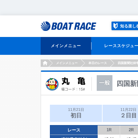
知る楽し
メインメニュー
レーススケジュ
HOME
メインメニュー
本日のレース
四国新聞社杯
四国新
11月21日
11月22日
初日
２日目
レース
1R
2R