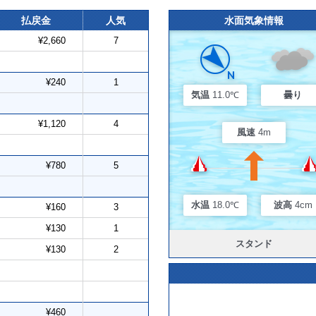
払戻金
人気
水面気象情報
¥2,660
7
¥240
1
気温
11.0℃
曇り
¥1,120
4
風速
4m
¥780
5
水温
18.0℃
波高
4cm
¥160
3
¥130
1
スタンド
¥130
2
¥460