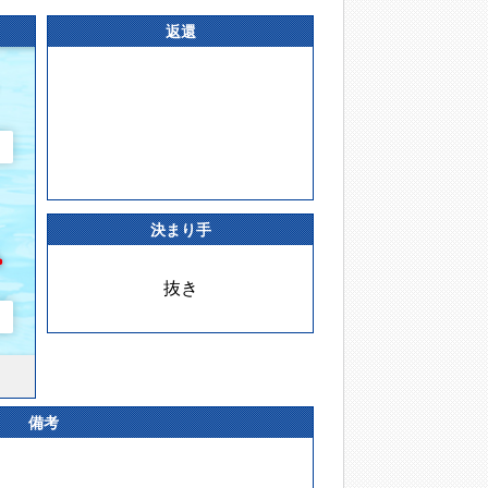
返還
決まり手
抜き
備考