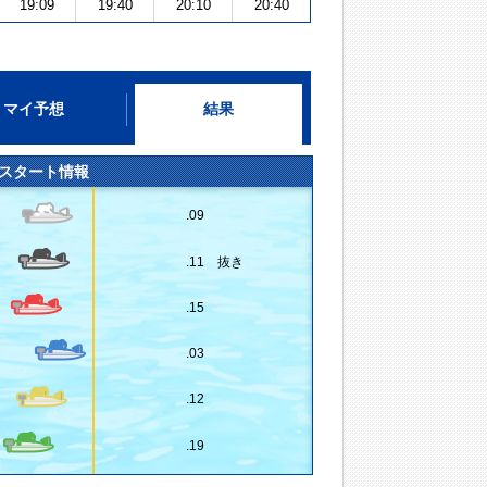
19:09
19:40
20:10
20:40
マイ予想
結果
スタート情報
.09
.11 抜き
.15
.03
.12
.19