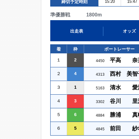
締切予定時刻
15:20
15:47
準優勝戦 1800m
出走表
オッズ
着
枠
ボートレーサー
平高 奈
１
2
4450
西村 美智
２
4
4313
清水 愛
３
1
5163
谷川 里
４
3
3302
勝浦 真
５
6
4884
前田 紗
６
5
4845