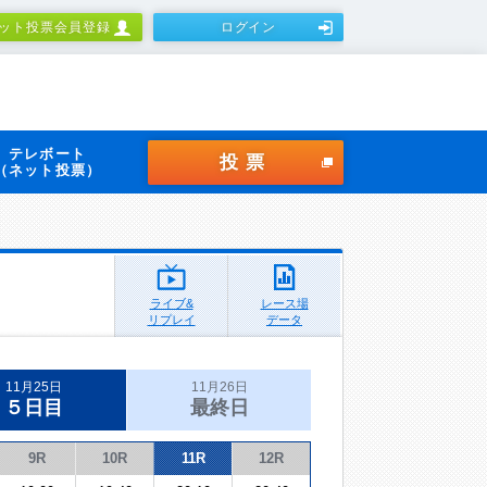
ット投票会員登録
ログイン
テレボート
投票
（ネット投票）
ライブ&
レース場
リプレイ
データ
11月25日
11月26日
５日目
最終日
9R
10R
11R
12R