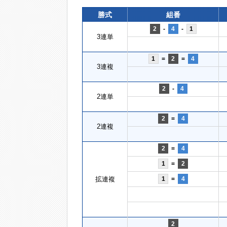
勝式
組番
2
-
4
-
1
3連単
1
=
2
=
4
3連複
2
-
4
2連単
2
=
4
2連複
2
=
4
1
=
2
拡連複
1
=
4
2