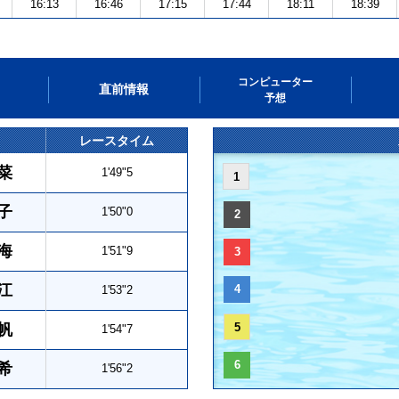
16:13
16:46
17:15
17:44
18:11
18:39
コンピューター
直前情報
予想
レースタイム
菜
1'49"5
1
子
1'50"0
2
海
1'51"9
3
江
4
1'53"2
帆
5
1'54"7
6
希
1'56"2