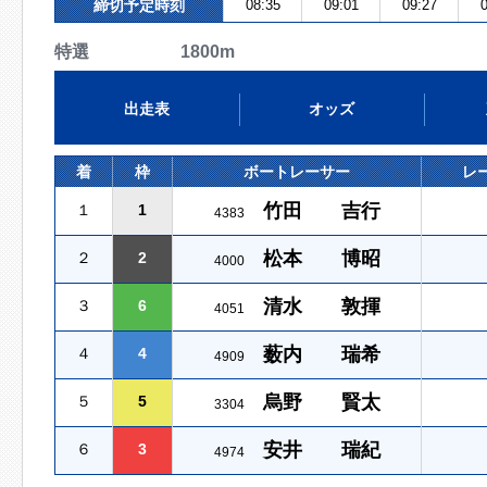
締切予定時刻
08:35
09:01
09:27
0
特選 1800m
出走表
オッズ
着
枠
ボートレーサー
レ
竹田 吉行
１
1
4383
松本 博昭
２
2
4000
清水 敦揮
３
6
4051
薮内 瑞希
４
4
4909
烏野 賢太
５
5
3304
安井 瑞紀
６
3
4974