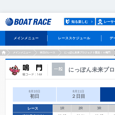
知る楽しむ
レーサ
メインメニュー
レーススケジュール
デ
HOME
メインメニュー
本日のレース
にっぽん未来プロジェクト競走ｉｎ鳴門
にっぽん未来プロ
8月10日
8月11日
初日
２日目
レース
1R
2R
3R