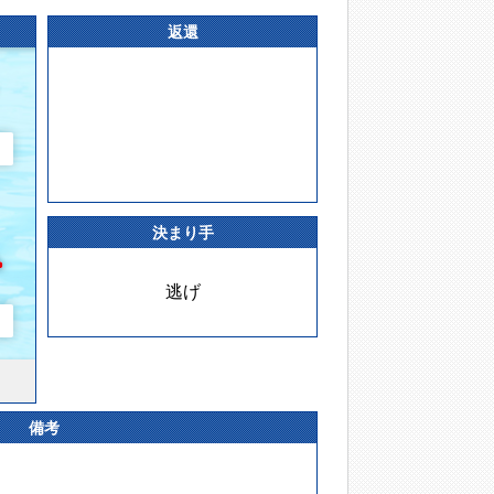
返還
決まり手
逃げ
備考