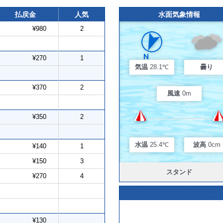
払戻金
人気
水面気象情報
¥980
2
¥270
1
気温
28.1℃
曇り
¥370
2
風速
0m
¥350
2
水温
25.4℃
波高
0cm
¥140
1
¥150
3
スタンド
¥270
4
¥130