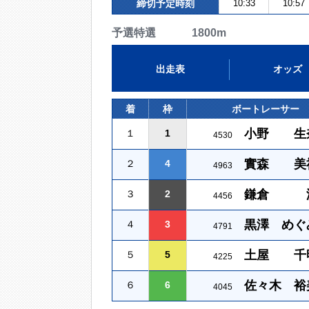
締切予定時刻
10:33
10:57
予選特選 1800m
出走表
オッズ
着
枠
ボートレーサー
小野 生
１
1
4530
實森 美
２
4
4963
鎌倉 
３
2
4456
黒澤 めぐ
４
3
4791
土屋 千
５
5
4225
佐々木 裕
６
6
4045