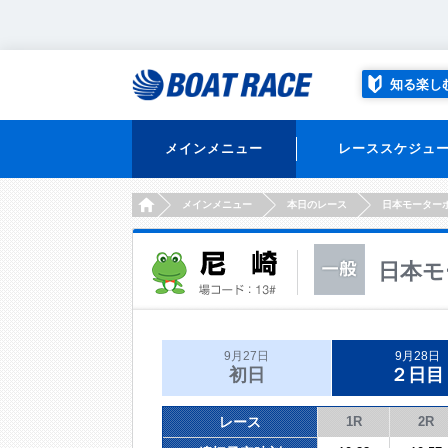
知る楽し
メインメニュー
レーススケジュ
HOME
メインメニュー
本日のレース
日本モーター
日本モ
9月27日
9月28日
初日
２日目
レース
1R
2R