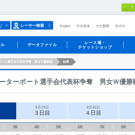
ネ
む
レーサー検索
English
中文简体
中文繁體
한국어
レース場・
ール
データファイル
チケットショップ
ボート選手会代表杯争奪 男女Ｗ優勝戦
結果
ーターボート選手会代表杯争奪 男女Ｗ優勝
9月29日
9月30日
３日目
４日目
3R
4R
5R
6R
7R
8R