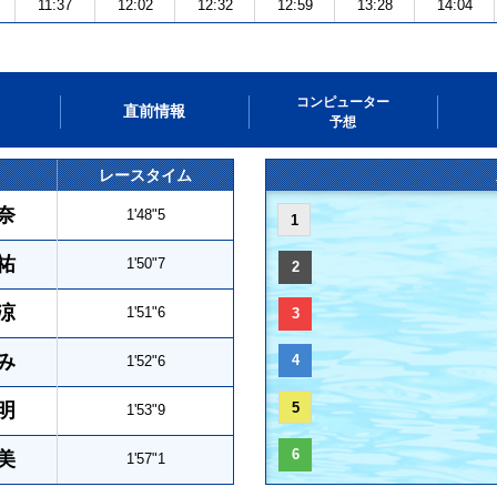
11:37
12:02
12:32
12:59
13:28
14:04
コンピューター
直前情報
予想
レースタイム
奈
1'48"5
1
祐
1'50"7
2
涼
1'51"6
3
み
4
1'52"6
明
5
1'53"9
6
美
1'57"1