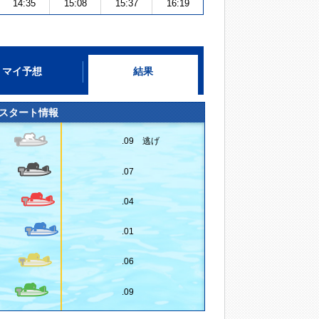
14:35
15:08
15:37
16:19
マイ予想
結果
スタート情報
.09 逃げ
.07
.04
.01
.06
.09