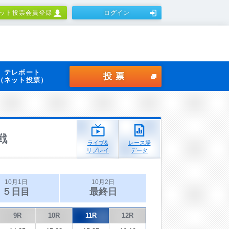
ット投票会員登録
ログイン
テレボート
投票
（ネット投票）
戦
ライブ&
レース場
リプレイ
データ
10月1日
10月2日
５日目
最終日
9R
10R
11R
12R