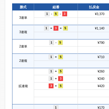
勝式
組番
払戻金
1
-
5
-
3
¥3,370
3連単
1
=
3
=
5
¥1,140
3連複
1
-
5
¥790
2連単
1
=
5
¥710
2連複
1
=
5
¥260
1
=
3
¥240
拡連複
3
=
5
¥420
1
¥170