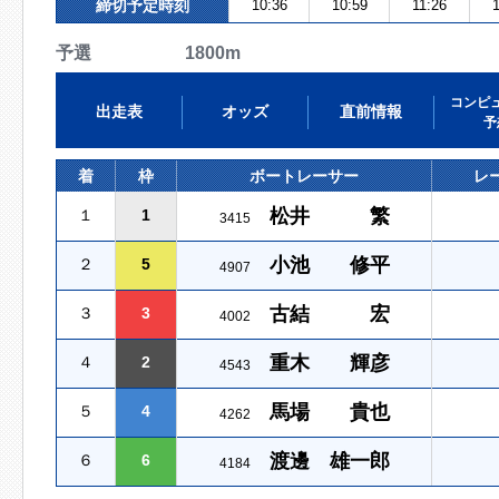
締切予定時刻
10:36
10:59
11:26
予選 1800m
コンピ
出走表
オッズ
直前情報
予
着
枠
ボートレーサー
レ
松井 繁
１
1
3415
小池 修平
２
5
4907
古結 宏
３
3
4002
重木 輝彦
４
2
4543
馬場 貴也
５
4
4262
渡邊 雄一郎
６
6
4184