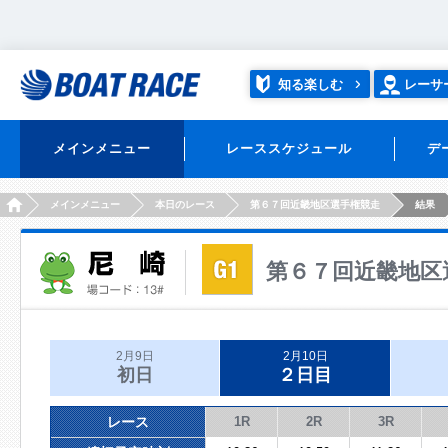
知る楽しむ
レーサ
メインメニュー
レーススケジュール
デ
HOME
メインメニュー
本日のレース
第６７回近畿地区選手権競走
結果
第６７回近畿地区
2月9日
2月10日
初日
２日目
レース
1R
2R
3R