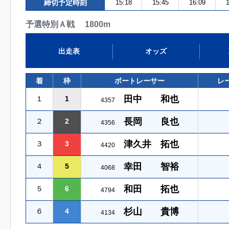
締切予定時刻
15:18
15:45
16:09
1
予選特別Ａ戦 1800m
出走表
オッズ
着
枠
ボートレーサー
レ
田中 和也
１
1
4357
長岡 良也
２
2
4356
津久井 拓也
３
3
4420
幸田 智裕
４
5
4068
和田 拓也
５
6
4794
杉山 貴博
６
4
4134