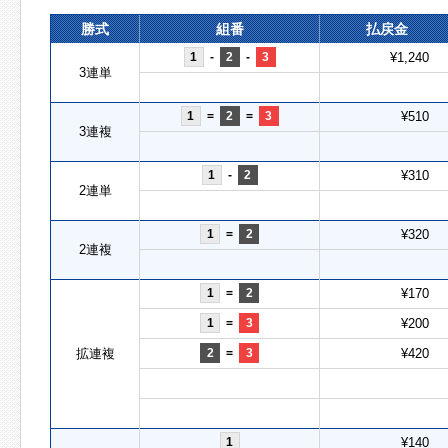
勝式
組番
払戻金
1
-
2
-
3
¥1,240
3連単
1
=
2
=
3
¥510
3連複
1
-
2
¥310
2連単
1
=
2
¥320
2連複
1
=
2
¥170
1
=
3
¥200
拡連複
2
=
3
¥420
1
¥140