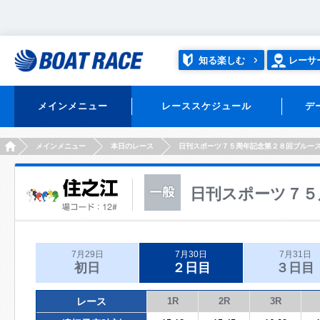
知る楽しむ
レーサ
メインメニュー
レーススケジュール
デ
HOME
メインメニュー
本日のレース
日刊スポーツ７５周年記念第２８回ブルー
日刊スポーツ７５
7月29日
7月30日
7月31日
初日
２日目
３日目
レース
1R
2R
3R