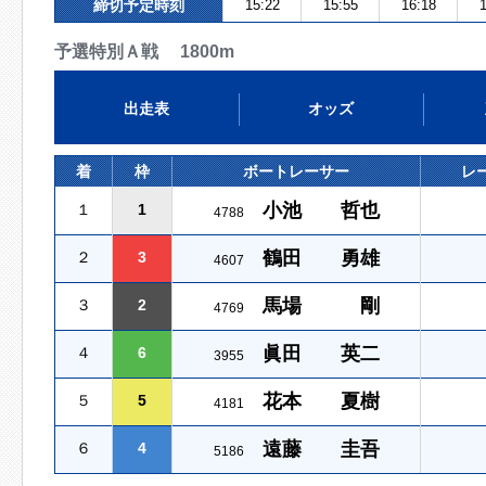
締切予定時刻
15:22
15:55
16:18
1
予選特別Ａ戦 1800m
出走表
オッズ
着
枠
ボートレーサー
レ
小池 哲也
１
1
4788
鶴田 勇雄
２
3
4607
馬場 剛
３
2
4769
眞田 英二
４
6
3955
花本 夏樹
５
5
4181
遠藤 圭吾
６
4
5186