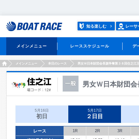
知る楽しむ
レーサ
メインメニュー
レーススケジュール
デ
HOME
メインメニュー
本日のレース
男女Ｗ日本財団会長旗争奪第３８回住之江
男女Ｗ日本財団会
5月16日
5月17日
初日
２日目
レース
1R
2R
3R