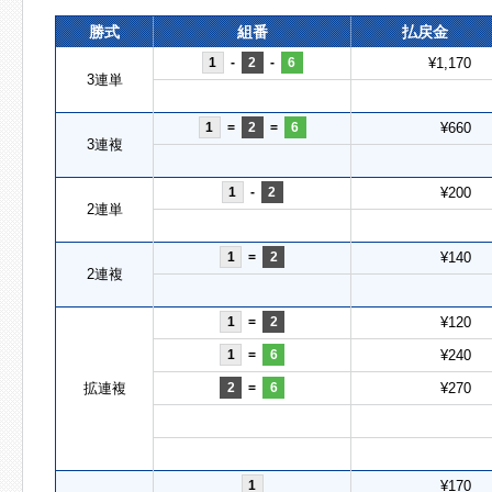
勝式
組番
払戻金
1
-
2
-
6
¥1,170
3連単
1
=
2
=
6
¥660
3連複
1
-
2
¥200
2連単
1
=
2
¥140
2連複
1
=
2
¥120
1
=
6
¥240
拡連複
2
=
6
¥270
1
¥170