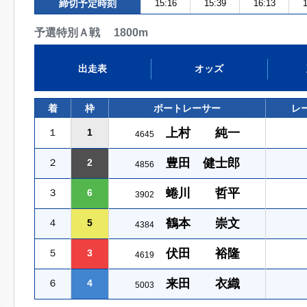
締切予定時刻
15:16
15:39
16:13
1
予選特別Ａ戦 1800m
出走表
オッズ
着
枠
ボートレーサー
レ
上村 純一
１
1
4645
豊田 健士郎
２
2
4856
蜷川 哲平
３
6
3902
鶴本 崇文
４
5
4384
伏田 裕隆
５
3
4619
来田 衣織
６
4
5003