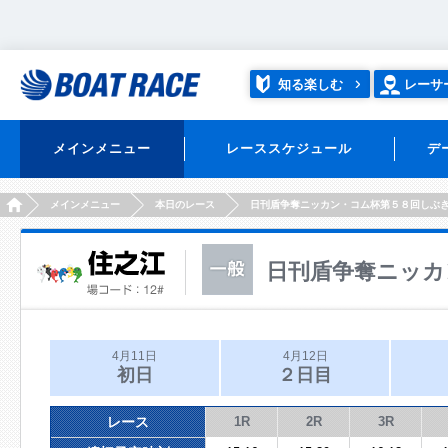
知る楽しむ
レーサ
メインメニュー
レーススケジュール
デ
HOME
メインメニュー
本日のレース
日刊盾争奪ニッカン・コム杯第５８回しぶ
日刊盾争奪ニッカ
4月11日
4月12日
初日
２日目
レース
1R
2R
3R