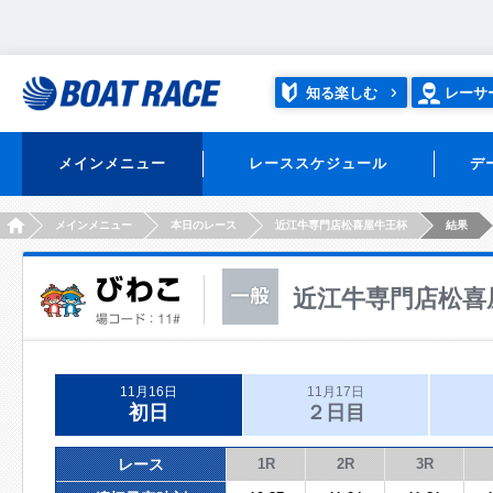
知る楽しむ
レーサ
メインメニュー
レーススケジュール
デ
HOME
メインメニュー
本日のレース
近江牛専門店松喜屋牛王杯
結果
近江牛専門店松喜
11月16日
11月17日
初日
２日目
レース
1R
2R
3R