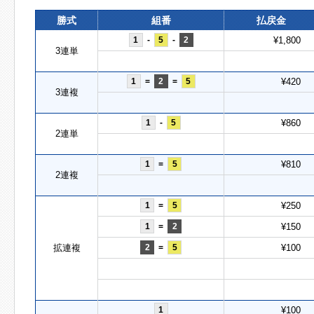
勝式
組番
払戻金
1
-
5
-
2
¥1,800
3連単
1
=
2
=
5
¥420
3連複
1
-
5
¥860
2連単
1
=
5
¥810
2連複
1
=
5
¥250
1
=
2
¥150
拡連複
2
=
5
¥100
1
¥100