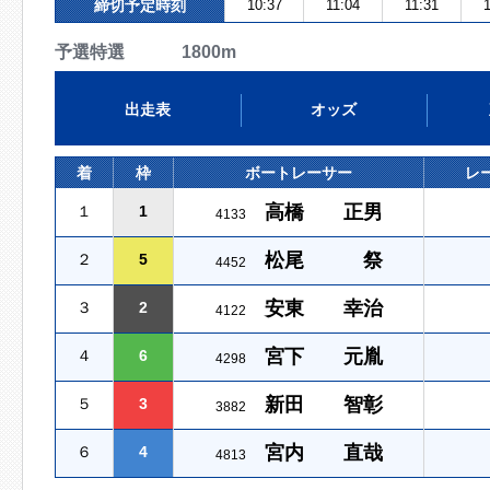
締切予定時刻
10:37
11:04
11:31
予選特選 1800m
出走表
オッズ
着
枠
ボートレーサー
レ
高橋 正男
１
1
4133
松尾 祭
２
5
4452
安東 幸治
３
2
4122
宮下 元胤
４
6
4298
新田 智彰
５
3
3882
宮内 直哉
６
4
4813