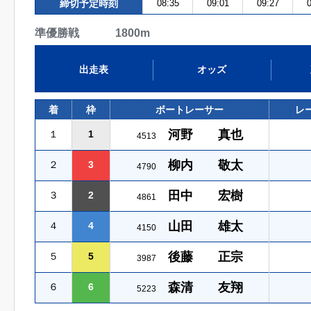
締切予定時刻
08:35
09:01
09:27
0
準優勝戦 1800m
出走表
オッズ
着
枠
ボートレーサー
レ
河野 真也
１
1
4513
柳内 敬太
２
3
4790
田中 宏樹
３
2
4861
山田 雄太
４
4
4150
後藤 正宗
５
5
3987
森清 友翔
６
6
5223