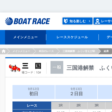
知る楽しむ
レーサ
メインメニュー
レーススケジュール
デ
HOME
メインメニュー
本日のレース
三国港解禁 ふくい甘えび杯
結果
三国港解禁 ふく
9月12日
9月13日
初日
２日目
レース
1R
2R
3R