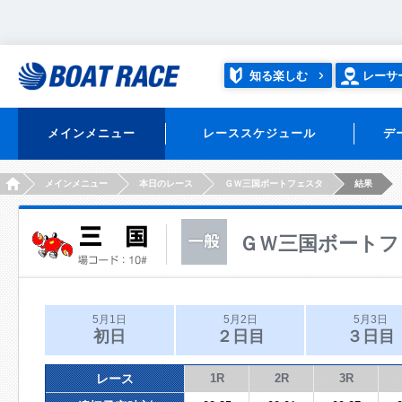
知る楽しむ
レーサ
メインメニュー
レーススケジュール
デ
HOME
メインメニュー
本日のレース
ＧＷ三国ボートフェスタ
結果
ＧＷ三国ボートフ
5月1日
5月2日
5月3日
初日
２日目
３日目
レース
1R
2R
3R