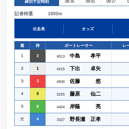
締切予定時刻
08:35
09:01
09:27
0
記者特選 1800m
出走表
オッズ
着
枠
ボートレーサー
レ
中島 孝平
１
2
4013
下出 卓矢
２
1
4415
佐藤 悠
３
3
4930
藤原 仙二
４
5
5255
岸蔭 亮
５
6
4404
野長瀬 正孝
欠
4
3327