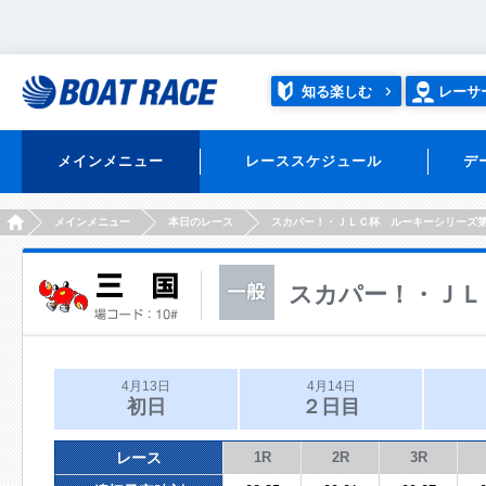
知る楽しむ
レーサ
メインメニュー
レーススケジュール
デ
HOME
メインメニュー
本日のレース
スカパー！・ＪＬＣ杯 ルーキーシリーズ
スカパー！・ＪＬ
4月13日
4月14日
初日
２日目
レース
1R
2R
3R