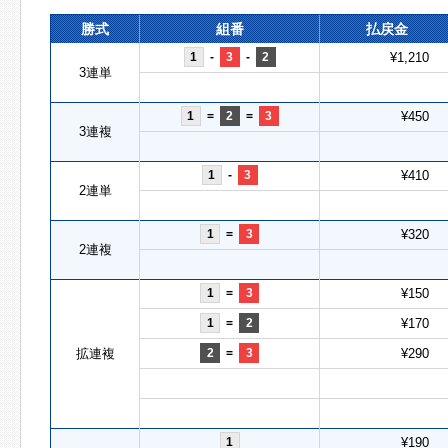
勝式
組番
払戻金
1
-
3
-
2
¥1,210
3連単
1
=
2
=
3
¥450
3連複
1
-
3
¥410
2連単
1
=
3
¥320
2連複
1
=
3
¥150
1
=
2
¥170
拡連複
2
=
3
¥290
1
¥190