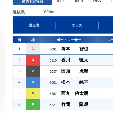
締切予定時刻
08:35
09:01
09:27
0
選抜戦 1800m
出走表
オッズ
着
枠
ボートレーサー
レ
為本 智也
１
1
5091
香川 颯太
２
3
5115
田頭 虎親
３
2
5037
松本 純平
４
4
5051
西丸 侑太朗
５
5
5257
竹間 隆晟
６
6
5221