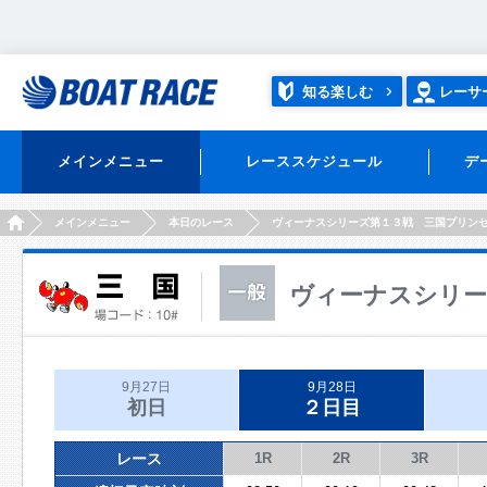
知る楽しむ
レーサ
メインメニュー
レーススケジュール
デ
HOME
メインメニュー
本日のレース
ヴィーナスシリーズ第１３戦 三国プリン
ヴィーナスシリー
9月27日
9月28日
初日
２日目
レース
1R
2R
3R