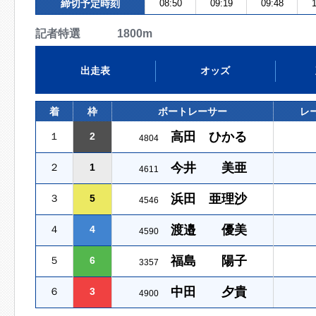
締切予定時刻
08:50
09:19
09:48
1
記者特選 1800m
出走表
オッズ
着
枠
ボートレーサー
レ
高田 ひかる
１
2
4804
今井 美亜
２
1
4611
浜田 亜理沙
３
5
4546
渡邉 優美
４
4
4590
福島 陽子
５
6
3357
中田 夕貴
６
3
4900