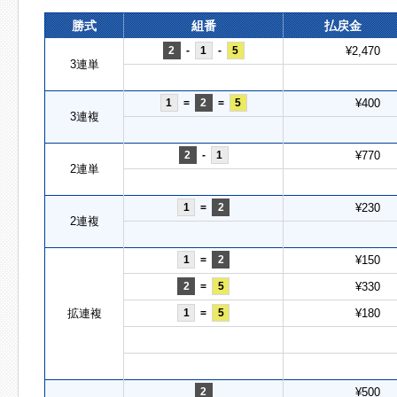
勝式
組番
払戻金
2
-
1
-
5
¥2,470
3連単
1
=
2
=
5
¥400
3連複
2
-
1
¥770
2連単
1
=
2
¥230
2連複
1
=
2
¥150
2
=
5
¥330
拡連複
1
=
5
¥180
2
¥500