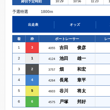
締切予定時刻
10:29
10:56
11:23
予選特選 1800m
出走表
オッズ
着
枠
ボートレーサー
レ
吉田 俊彦
１
3
4055
池田 雄一
２
1
4124
畑 和宏
３
2
3757
長尾 章平
４
4
4264
谷川 将太
５
5
4603
戸塚 邦好
６
6
4575