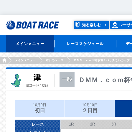
知る楽しむ
レーサ
メインメニュー
レーススケジュール
デ
HOME
メインメニュー
本日のレース
ＤＭＭ．ｃｏｍ杯争奪！バッチこいカップ
ＤＭＭ．ｃｏｍ杯
10月9日
10月10日
初日
２日目
レース
1R
2R
3R