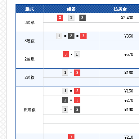
勝式
組番
払戻金
3
-
1
-
2
¥2,400
3連単
1
=
2
=
3
¥350
3連複
3
-
1
¥570
2連単
1
=
3
¥160
2連複
1
=
3
¥150
2
=
3
¥270
拡連複
1
=
2
¥190
3
¥210