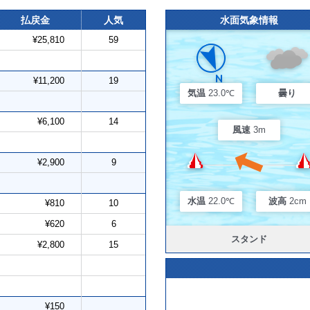
払戻金
人気
水面気象情報
¥25,810
59
¥11,200
19
気温
23.0℃
曇り
¥6,100
14
風速
3m
¥2,900
9
水温
22.0℃
波高
2cm
¥810
10
¥620
6
スタンド
¥2,800
15
¥150