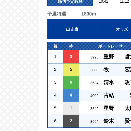
締切予定時刻
10:42
11:12
予選特選 1800m
出走表
オッズ
着
枠
ボートレーサー
重野 哲
１
3
3995
牧 宏
２
5
3800
清水 攻
３
6
3684
古結 
４
4
4002
星野 太
５
1
3842
鈴木 賢
６
2
3664