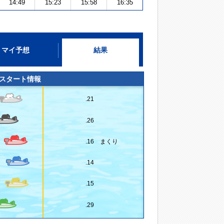
14:49
15:23
15:58
16:35
マイ予想
結果
スタート情報
.21
.26
.16 まくり
.14
.15
.29