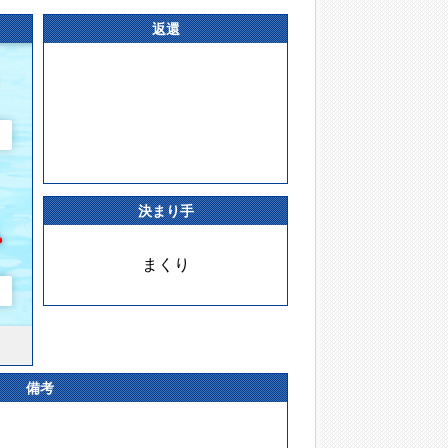
返還
決まり手
まくり
備考