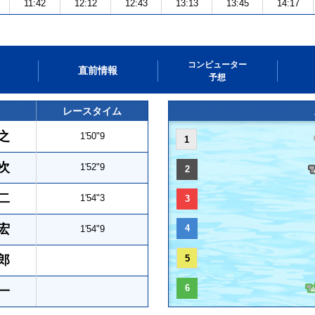
11:42
12:12
12:43
13:13
13:45
14:17
コンピューター
直前情報
予想
レースタイム
之
1'50"9
1
次
1'52"9
2
二
1'54"3
3
宏
4
1'54"9
郎
5
6
一