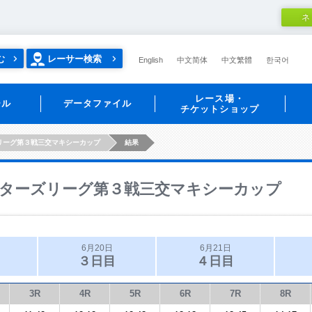
ネ
む
レーサー検索
English
中文简体
中文繁體
한국어
レース場・
ール
データファイル
チケットショップ
リーグ第３戦三交マキシーカップ
結果
ターズリーグ第３戦三交マキシーカップ
6月20日
6月21日
３日目
４日目
3R
4R
5R
6R
7R
8R