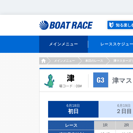
知る楽し
メインメニュー
レーススケジュ
HOME
メインメニュー
本日のレース
津マスターズ
津マス
6月18日
6月19日
初日
２日目
レース
1R
2R