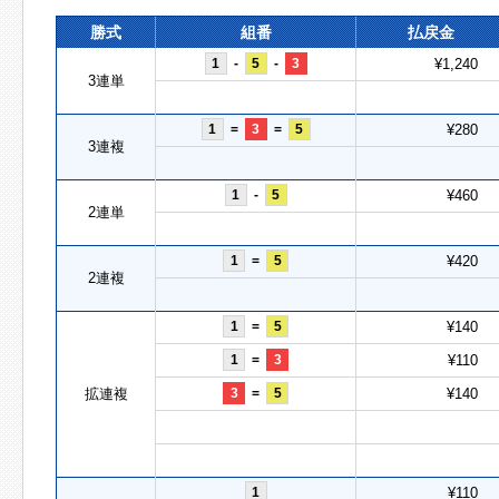
勝式
組番
払戻金
1
-
5
-
3
¥1,240
3連単
1
=
3
=
5
¥280
3連複
1
-
5
¥460
2連単
1
=
5
¥420
2連複
1
=
5
¥140
1
=
3
¥110
拡連複
3
=
5
¥140
1
¥110