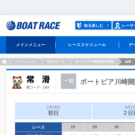
知る楽しむ
レーサ
メインメニュー
レーススケジュール
デ
HOME
メインメニュー
本日のレース
ボートピア川崎開設記念競走
結果
ボートピア川崎開
2月29日
3月1
初日
２日
レース
1R
2R
3R