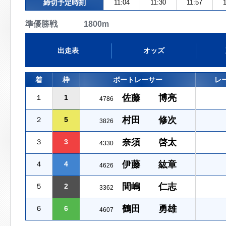
締切予定時刻
11:04
11:30
11:57
1
準優勝戦 1800m
出走表
オッズ
着
枠
ボートレーサー
レ
佐藤 博亮
１
1
4786
村田 修次
２
5
3826
奈須 啓太
３
3
4330
伊藤 紘章
４
4
4626
間嶋 仁志
５
2
3362
鶴田 勇雄
６
6
4607