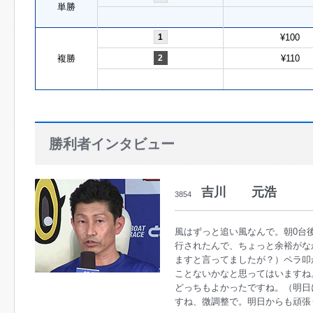
単勝
1
¥100
複勝
2
¥110
勝利者インタビュー
吉川 元浩
3854
風はずっと追い風なんで。朝0台
行されたんで、ちょっと余裕がな
ますと言ってましたが？）ペラ叩
ことないかなと思ってはいますね
どっちもよかったですね。（明日
すね、微調整で。明日からも頑張