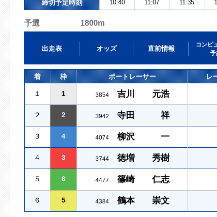
締切予定時刻
10:40
11:07
11:35
1
予選 1800m
コンピ
出走表
オッズ
直前情報
予
着
枠
ボートレーサー
レ
吉川 元浩
１
1
3854
寺田 祥
２
2
3942
柳沢 一
３
4
4074
徳増 秀樹
４
3
3744
篠崎 仁志
５
6
4477
鶴本 崇文
６
5
4384