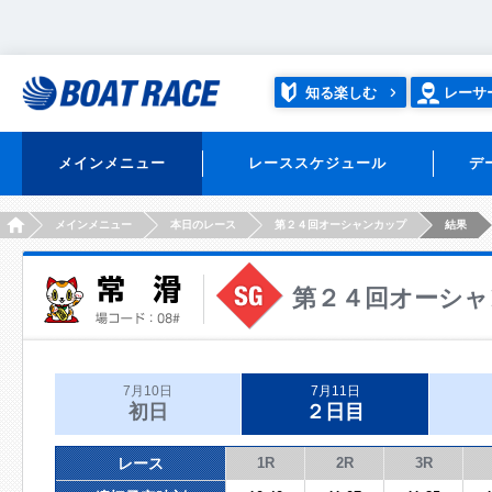
知る楽しむ
レーサ
メインメニュー
レーススケジュール
デ
HOME
メインメニュー
本日のレース
第２４回オーシャンカップ
結果
第２４回オーシャ
7月10日
7月11日
初日
２日目
レース
1R
2R
3R