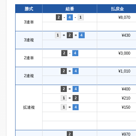
勝式
組番
払戻金
2
-
4
-
1
¥8,070
3連単
1
=
2
=
4
¥430
3連複
2
-
4
¥3,000
2連単
2
=
4
¥1,010
2連複
2
=
4
¥400
1
=
2
¥210
拡連複
1
=
4
¥150
2
¥970