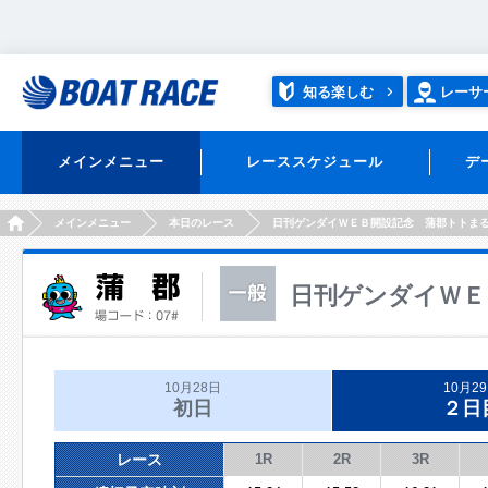
知る楽しむ
レーサ
メインメニュー
レーススケジュール
デ
HOME
メインメニュー
本日のレース
日刊ゲンダイＷＥＢ開設記念 蒲郡トトま
日刊ゲンダイＷＥ
10月28日
10月2
初日
２日
レース
1R
2R
3R