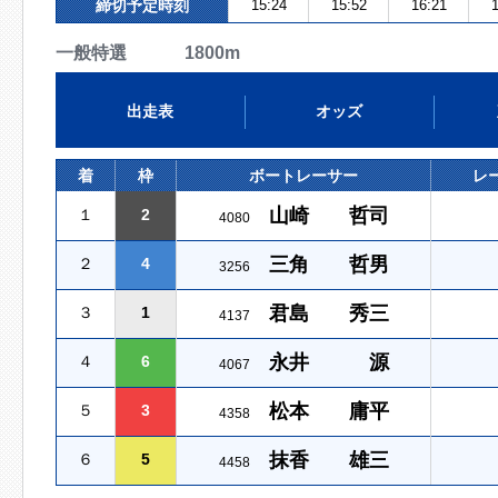
締切予定時刻
15:24
15:52
16:21
1
一般特選 1800m
出走表
オッズ
着
枠
ボートレーサー
レ
山崎 哲司
１
2
4080
三角 哲男
２
4
3256
君島 秀三
３
1
4137
永井 源
４
6
4067
松本 庸平
５
3
4358
抹香 雄三
６
5
4458