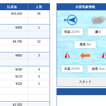
払戻金
人気
水面気象情報
¥10,410
26
¥300
1
気温
23.0℃
曇り
¥4,700
12
風速
4m
¥950
3
水温
23.0℃
波高
2cm
¥240
4
¥170
3
スタンド
¥110
1
¥1,520