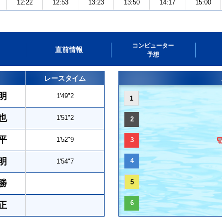
12:22
12:53
13:23
13:50
14:17
15:00
コンピューター
直前情報
予想
レースタイム
明
1'49"2
1
也
1'51"2
2
平
1'52"9
3
明
4
1'54"7
勝
5
6
正