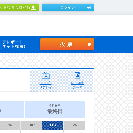
ット投票会員登録
ログイン
テレボート
投票
（ネット投票）
ライブ&
レース場
リプレイ
データ
6月9日
目
最終日
9R
10R
11R
12R