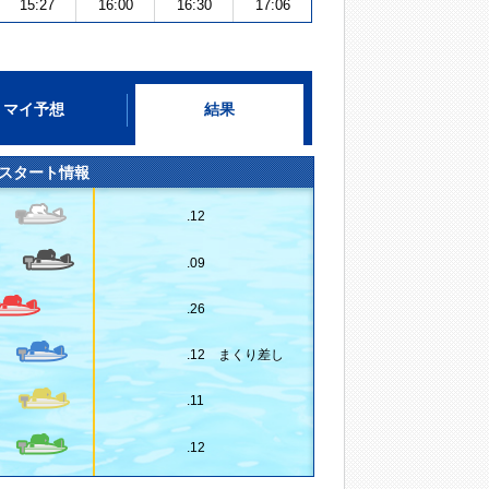
15:27
16:00
16:30
17:06
マイ予想
結果
スタート情報
.12
.09
.26
.12 まくり差し
.11
.12