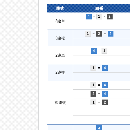
勝式
組番
4
-
1
-
2
3連単
1
=
2
=
4
3連複
4
-
1
2連単
1
=
4
2連複
1
=
4
2
=
4
拡連複
1
=
2
4