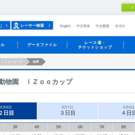
ネ
む
レーサー検索
English
中文简体
中文繁體
한국어
レース場・
ール
データファイル
チケットショップ
 ｉＺｏｏカップ
結果
動物園 ｉＺｏｏカップ
6月6日
6月7日
6月8日
２日目
３日目
４日
3R
4R
5R
6R
7R
8R