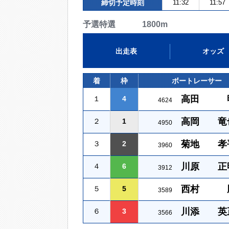
締切予定時刻
11:32
11:57
予選特選 1800m
出走表
オッズ
着
枠
ボートレーサー
高田 
１
4
4624
高岡 竜
２
1
4950
菊地 孝
３
2
3960
川原 正
４
6
3912
西村 
５
5
3589
川添 英
６
3
3566