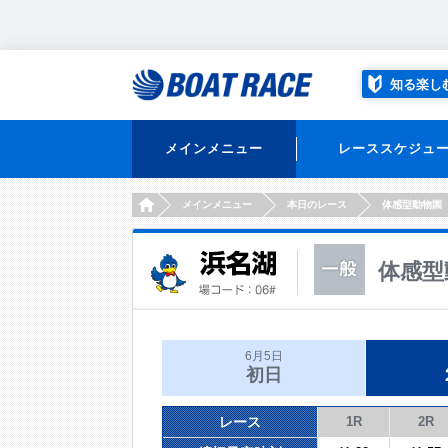
知る楽し
メインメニュー
レーススケジュ
HOME
メインメニュー
本日のレース
体感型動物園
体感型
6月5日
初日
レース
1R
2R