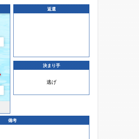
返還
決まり手
逃げ
備考