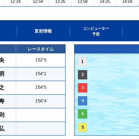
12:24
12:54
13:26
13:58
14:25
14:59
コンピューター
直前情報
予想
レースタイム
央
1'52"3
1
明
1'54"1
2
之
1'54"5
3
寿
4
1'56"4
6
則
5
弘