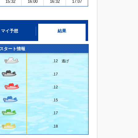
15:32
16:00
16:32
17:07
マイ予想
結果
スタート情報
.12 逃げ
.17
.12
.15
.17
.18