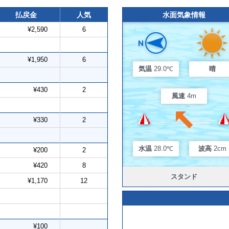
払戻金
人気
水面気象情報
¥2,590
6
¥1,950
6
気温
29.0℃
晴
¥430
2
風速
4m
¥330
2
水温
28.0℃
波高
2cm
¥200
2
¥420
8
スタンド
¥1,170
12
¥100