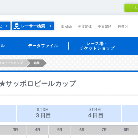
ネ
む
レーサー検索
English
中文简体
中文繁體
한국어
レース場・
ール
データファイル
チケットショップ
ポロビールカップ
結果
★サッポロビールカップ
8月3日
8月4日
３日目
４日目
3R
4R
5R
6R
7R
8R