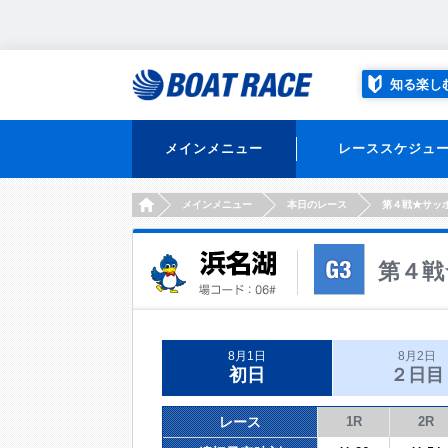
知る楽し
メインメニュー
レーススケジュ
HOME
メインメニュー
本日のレース
第４戦★サッ
第４戦
8月1日
8月2日
初日
２日目
レース
1R
2R