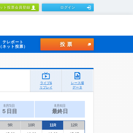
ット投票会員登録
ログイン
テレボート
投票
（ネット投票）
ライブ&
レース場
リプレイ
データ
8月5日
8月6日
５日目
最終日
9R
10R
11R
12R