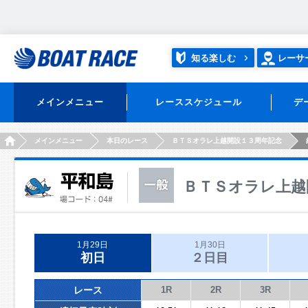
知る楽しむ
レーサ
メインメニュー
レーススケジュール
デ
HOME
メインメニュー
本日のレース
ＢＴＳオラレ上越開設１３周年記念
ＢＴＳオラレ上越
1月29日
1月30日
初日
２日目
レース
1R
2R
3R