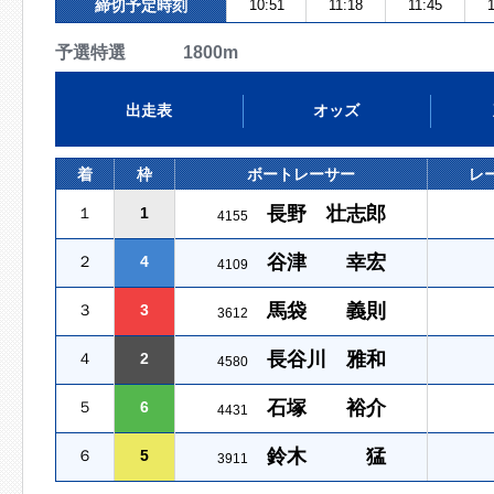
締切予定時刻
10:51
11:18
11:45
1
予選特選 1800m
出走表
オッズ
着
枠
ボートレーサー
レ
長野 壮志郎
１
1
4155
谷津 幸宏
２
4
4109
馬袋 義則
３
3
3612
長谷川 雅和
４
2
4580
石塚 裕介
５
6
4431
鈴木 猛
６
5
3911