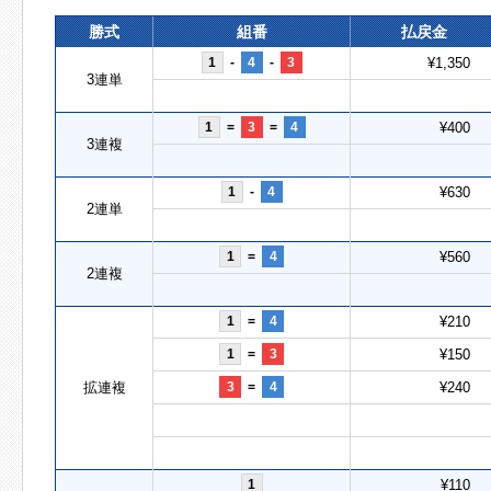
勝式
組番
払戻金
1
-
4
-
3
¥1,350
3連単
1
=
3
=
4
¥400
3連複
1
-
4
¥630
2連単
1
=
4
¥560
2連複
1
=
4
¥210
1
=
3
¥150
拡連複
3
=
4
¥240
1
¥110