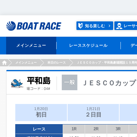
知る楽しむ
レーサ
メインメニュー
レーススケジュール
デ
HOME
メインメニュー
本日のレース
ＪＥＳＣＯカップ・平和島劇場開設１５周
ＪＥＳＣＯカップ
1月20日
1月21日
初日
２日目
レース
1R
2R
3R