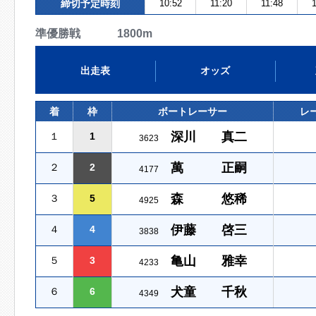
締切予定時刻
10:52
11:20
11:48
1
準優勝戦 1800m
出走表
オッズ
着
枠
ボートレーサー
レ
深川 真二
１
1
3623
萬 正嗣
２
2
4177
森 悠稀
３
5
4925
伊藤 啓三
４
4
3838
亀山 雅幸
５
3
4233
犬童 千秋
６
6
4349