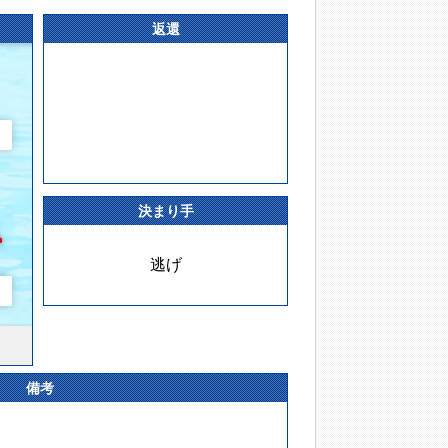
返還
決まり手
逃げ
備考