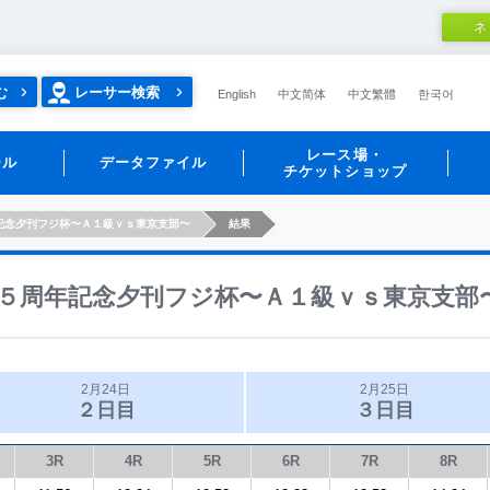
ネ
む
レーサー検索
English
中文简体
中文繁體
한국어
レース場・
ール
データファイル
チケットショップ
記念夕刊フジ杯〜Ａ１級ｖｓ東京支部〜
結果
５周年記念夕刊フジ杯〜Ａ１級ｖｓ東京支部
2月24日
2月25日
２日目
３日目
3R
4R
5R
6R
7R
8R