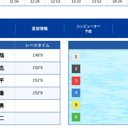
11:56
12:24
12:53
13:23
13:53
14:24
コンピューター
直前情報
予想
レースタイム
哉
1'49"9
1
也
1'50"9
2
平
1'51"9
3
隆
4
1'52"8
勇
5
6
二