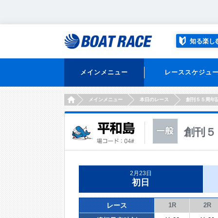
知る楽し
メインメニュー
レーススケジュ
HOME
メインメニュー
本日のレース
創刊５５周年
創刊５
2月23日
初日
レース
1R
2R