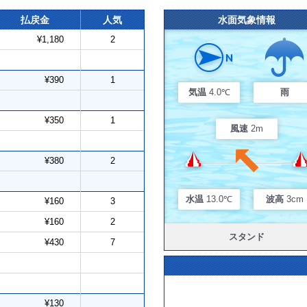
払戻金
人気
水面気象情報
¥1,180
2
¥390
1
気温
4.0℃
雨
¥350
1
風速
2m
¥380
2
水温
13.0℃
波高
3cm
¥160
3
¥160
2
スタンド
¥430
7
¥130