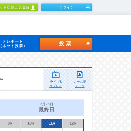
ット投票会員登録
ログイン
テレボート
投票
（ネット投票）
〜
ライブ&
レース場
リプレイ
データ
2月26日
最終日
9R
10R
11R
12R