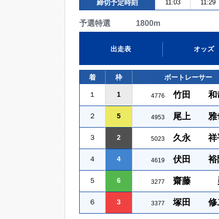
締切予定時刻
11:03
11:29
予選特選 1800m
出走表
オッズ
着
枠
ボートレーサー
竹田 和
１
1
4776
尾上 雅
２
5
4953
久永 祥
３
2
5023
伏田 裕
４
4
4619
齋藤 
５
6
3277
塚田 修
６
3
3377