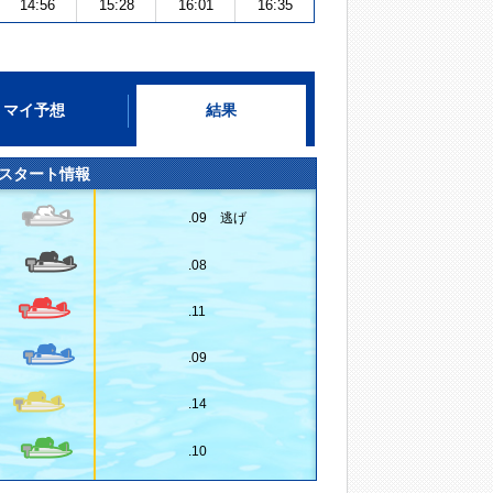
14:56
15:28
16:01
16:35
マイ予想
結果
スタート情報
.09 逃げ
.08
.11
.09
.14
.10