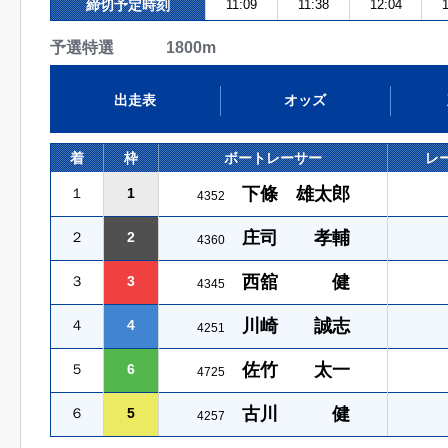
締切予定時刻
11:09
11:38
12:04
1
予選特選 1800m
出走表
オッズ
着
枠
ボートレーサー
レ
下條 雄太郎
１
1
4352
庄司 孝輔
２
2
4360
西舘 健
３
3
4345
川崎 誠志
４
4
4251
佐竹 太一
５
6
4725
古川 健
６
5
4257