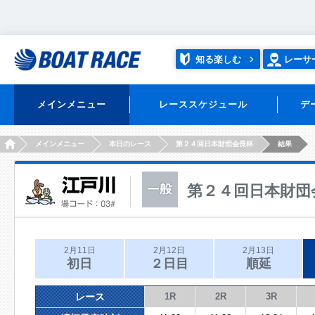
知る楽しむ
レーサ
メインメニュー
レーススケジュール
デ
HOME
メインメニュー
本日のレース
第２４回日本財団会長杯
結果
第２４回日本財団
2月11日
2月12日
2月13日
初日
２日目
順延
レース
1R
2R
3R