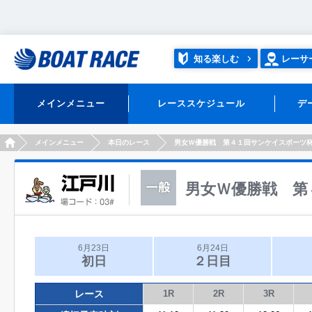
知る楽しむ
レーサ
メインメニュー
レーススケジュール
デ
HOME
メインメニュー
本日のレース
男女Ｗ優勝戦 第４１回サンケイスポーツ
男女Ｗ優勝戦 第
6月23日
6月24日
初日
２日目
レース
1R
2R
3R