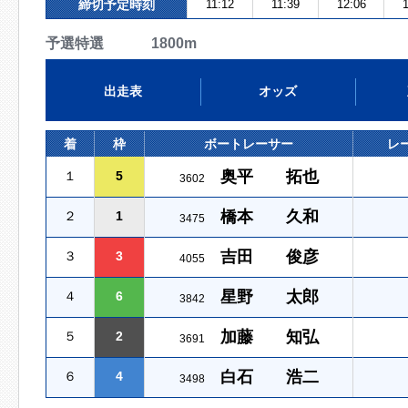
締切予定時刻
11:12
11:39
12:06
1
予選特選 1800m
出走表
オッズ
着
枠
ボートレーサー
レ
奥平 拓也
１
5
3602
橋本 久和
２
1
3475
吉田 俊彦
３
3
4055
星野 太郎
４
6
3842
加藤 知弘
５
2
3691
白石 浩二
６
4
3498