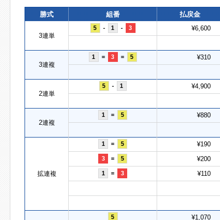
勝式
組番
払戻金
5
-
1
-
3
¥6,600
3連単
1
=
3
=
5
¥310
3連複
5
-
1
¥4,900
2連単
1
=
5
¥880
2連複
1
=
5
¥190
3
=
5
¥200
拡連複
1
=
3
¥110
5
¥1,070