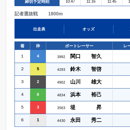
締切予定時刻
10:47
11:16
11:45
1
記者選抜戦 1800m
出走表
オッズ
着
枠
ボートレーサー
レ
関口 智久
１
4
3992
鈴木 智啓
２
5
4293
山川 雄大
３
2
4902
浜本 裕己
４
6
4834
堤 昇
５
3
3563
永田 秀二
６
1
4430