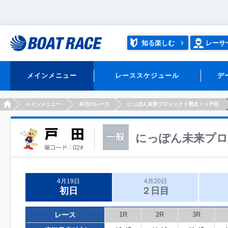
知る楽しむ
レーサ
メインメニュー
レーススケジュール
デ
HOME
メインメニュー
本日のレース
にっぽん未来プロジェクト競走ｉｎ戸田
にっぽん未来プロ
4月19日
4月20日
初日
２日目
レース
1R
2R
3R