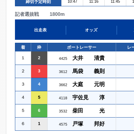
締切予定時刻
10:47
11:16
11:45
1
記者選抜戦 1800m
出走表
オッズ
着
枠
ボートレーサー
レ
大井 清貴
１
2
4425
馬袋 義則
２
3
3612
大庭 元明
３
4
3662
宇佐見 淳
４
5
4118
柴田 光
５
6
3532
戸塚 邦好
６
1
4575