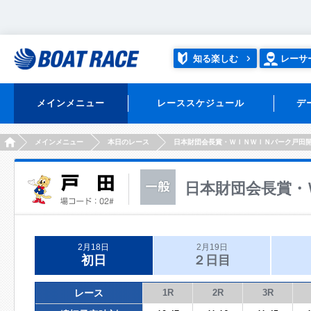
知る楽しむ
レーサ
メインメニュー
レーススケジュール
デ
HOME
メインメニュー
本日のレース
日本財団会長賞・ＷＩＮＷＩＮパーク戸田
日本財団会長賞・
2月18日
2月19日
初日
２日目
レース
1R
2R
3R