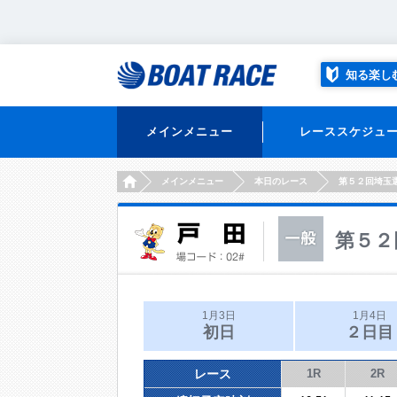
知る楽し
メインメニュー
レーススケジュ
HOME
メインメニュー
本日のレース
第５２回埼玉
第５２
1月3日
1月4日
初日
２日目
レース
1R
2R