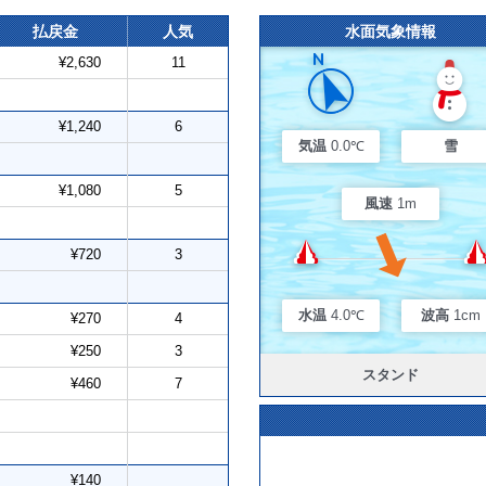
払戻金
人気
水面気象情報
¥2,630
11
¥1,240
6
気温
0.0℃
雪
¥1,080
5
風速
1m
¥720
3
水温
4.0℃
波高
1cm
¥270
4
¥250
3
スタンド
¥460
7
¥140