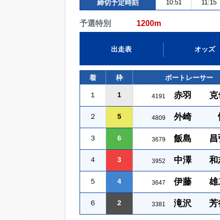
締切予定時刻
10:51
11:15
予選特別
1200m
出走表
オッズ
着
枠
ボートレーサー
赤羽 克
１
1
4191
外崎 
２
5
4809
飯島 昌
３
6
3679
中澤 和
４
3
3952
伊藤 雄
５
4
3647
滝沢 芳
６
2
3381