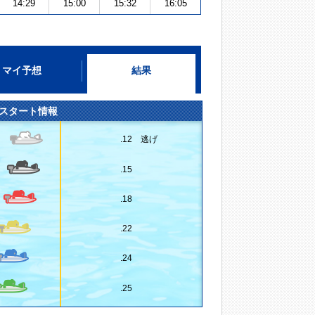
14:29
15:00
15:32
16:05
マイ予想
結果
スタート情報
.12 逃げ
.15
.18
.22
.24
.25