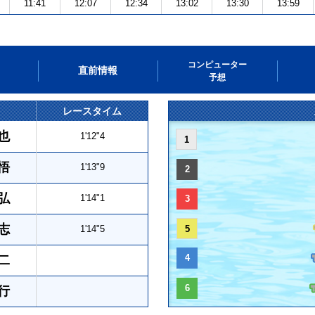
11:41
12:07
12:34
13:02
13:30
13:59
コンピューター
直前情報
予想
レースタイム
也
1'12"4
1
悟
1'13"9
2
弘
1'14"1
3
志
1'14"5
5
4
二
6
行