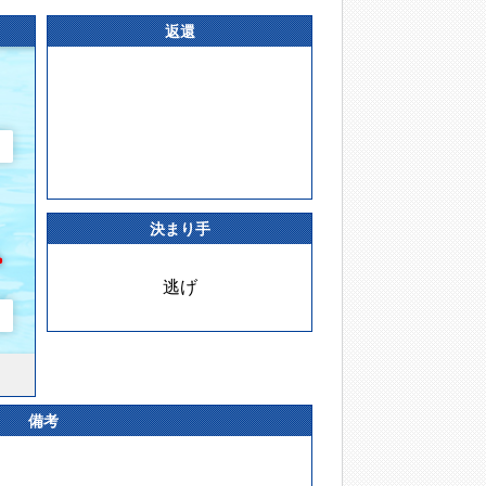
返還
決まり手
逃げ
備考