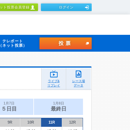
ット投票会員登録
ログイン
テレボート
投票
（ネット投票）
ライブ&
レース場
リプレイ
データ
1月7日
1月8日
５日目
最終日
9R
10R
11R
12R