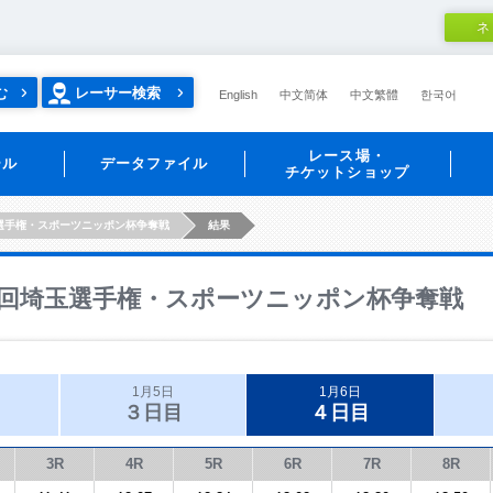
ネ
む
レーサー検索
English
中文简体
中文繁體
한국어
レース場・
ール
データファイル
チケットショップ
選手権・スポーツニッポン杯争奪戦
結果
回埼玉選手権・スポーツニッポン杯争奪戦
1月5日
1月6日
３日目
４日目
3R
4R
5R
6R
7R
8R