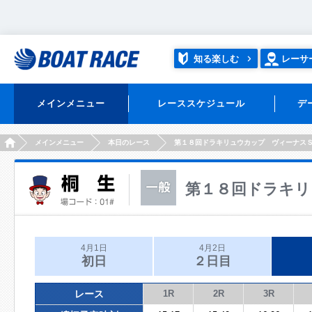
知る楽しむ
レーサ
メインメニュー
レーススケジュール
デ
HOME
メインメニュー
本日のレース
第１８回ドラキリュウカップ ヴィーナス
第１８回ドラキリ
4月1日
4月2日
初日
２日目
レース
1R
2R
3R