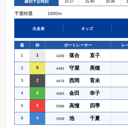
締切予定時刻
15:17
15:40
16:06
1
予選特選 1800m
出走表
オッズ
着
枠
ボートレーサー
レ
落合 直子
１
1
4289
守屋 美穂
２
5
4482
西岡 育未
３
2
4878
金田 幸子
４
6
4065
高憧 四季
５
3
5088
池 千夏
６
4
3509