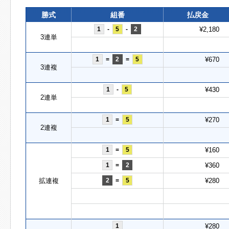
勝式
組番
払戻金
1
-
5
-
2
¥2,180
3連単
1
=
2
=
5
¥670
3連複
1
-
5
¥430
2連単
1
=
5
¥270
2連複
1
=
5
¥160
1
=
2
¥360
拡連複
2
=
5
¥280
1
¥280