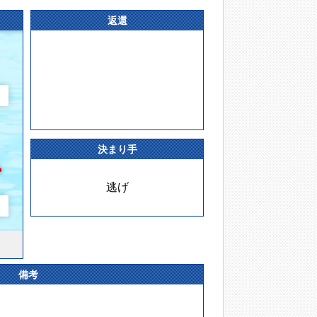
返還
決まり手
逃げ
備考