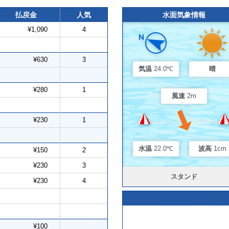
払戻金
人気
水面気象情報
¥1,090
4
¥630
3
気温
24.0℃
晴
¥280
1
風速
2m
¥230
1
水温
22.0℃
波高
1cm
¥150
2
¥230
3
スタンド
¥230
4
¥100