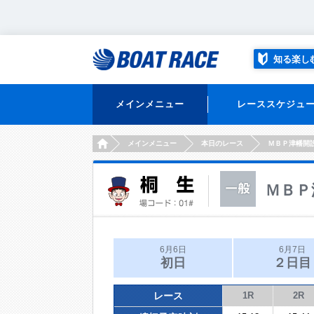
知る楽し
メインメニュー
レーススケジュ
HOME
メインメニュー
本日のレース
ＭＢＰ津幡開
ＭＢＰ
6月6日
6月7日
初日
２日目
レース
1R
2R