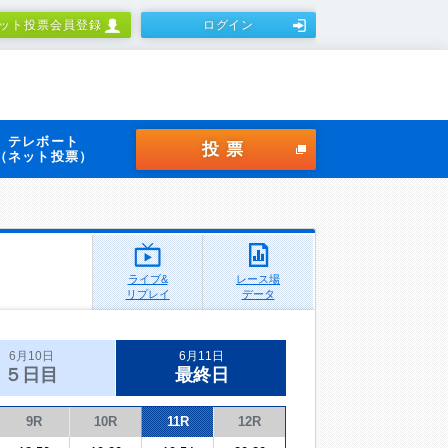
ット投票会員登録
ログイン
テレボート
投票
（ネット投票）
ライブ&
レース場
リプレイ
データ
6月10日
6月11日
５日目
最終日
9R
10R
11R
12R