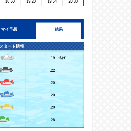
18:50
19:20
19:54
20:30
マイ予想
結果
スタート情報
.19 逃げ
.22
.20
.20
.20
.28