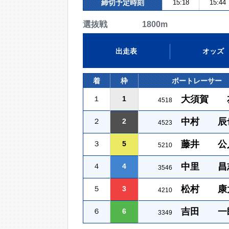
締切予定時刻
15:18
15:44
選抜戦 1800m
出走表
オッズ
着
枠
ボートレーサー
大須賀 
１
1
4518
中村 辰
２
2
4523
藤井 公
３
5
5210
中里 昌
４
4
3546
松村 康
５
3
4210
吉田 一
６
6
3349