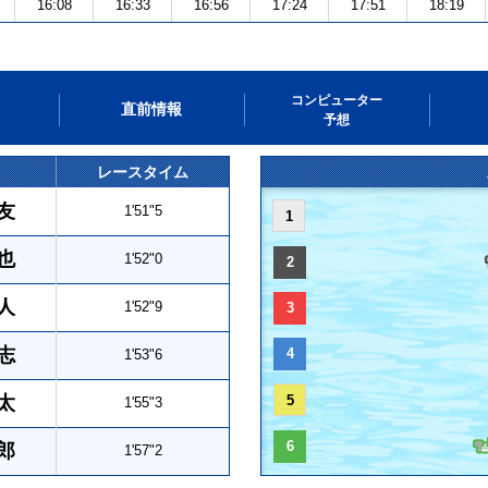
16:08
16:33
16:56
17:24
17:51
18:19
コンピューター
直前情報
予想
レースタイム
友
1'51"5
1
也
1'52"0
2
人
1'52"9
3
志
4
1'53"6
太
5
1'55"3
6
郎
1'57"2