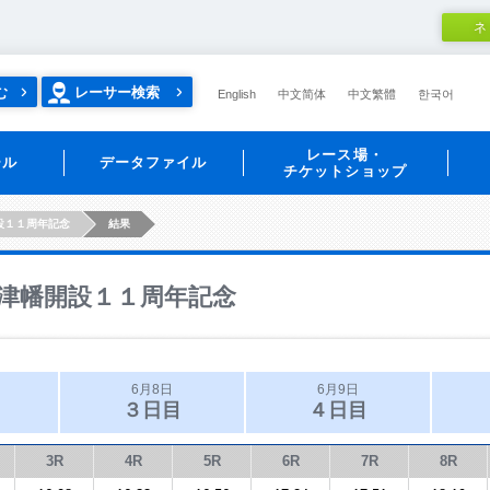
ネ
む
レーサー検索
English
中文简体
中文繁體
한국어
レース場・
ール
データファイル
チケットショップ
設１１周年記念
結果
津幡開設１１周年記念
6月8日
6月9日
３日目
４日目
3R
4R
5R
6R
7R
8R