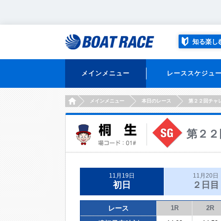
知る楽し
メインメニュー
レーススケジュ
HOME
メインメニュー
本日のレース
第２２回チャ
第２２
11月19日
11月20日
初日
２日目
レース
1R
2R