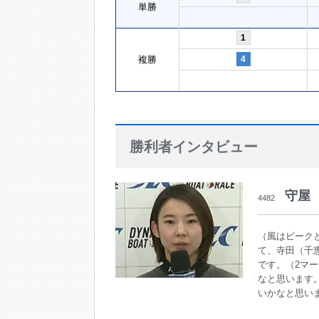
単勝
1
複勝
4
勝利者インタビュー
守屋
4482
（風はピーク
て、寺田（千
です。（2マ
なと思います
いかなと思い