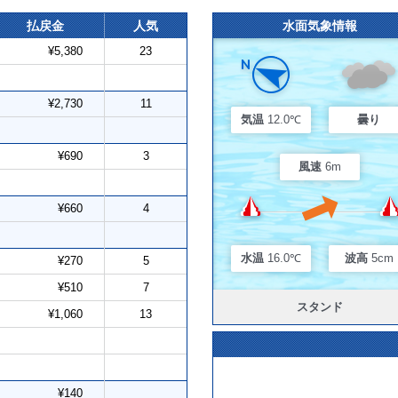
払戻金
人気
水面気象情報
¥5,380
23
¥2,730
11
気温
12.0℃
曇り
¥690
3
風速
6m
¥660
4
水温
16.0℃
波高
5cm
¥270
5
¥510
7
スタンド
¥1,060
13
¥140