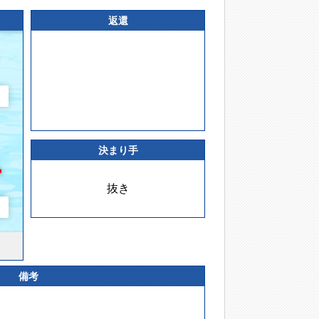
返還
決まり手
抜き
備考