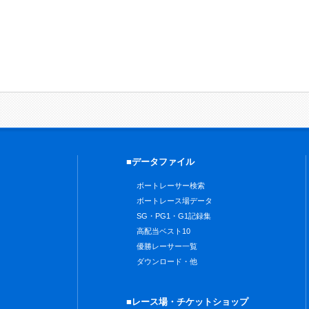
■データファイル
ボートレーサー検索
ボートレース場データ
SG・PG1・G1記録集
高配当ベスト10
優勝レーサー一覧
ダウンロード・他
■レース場・チケットショップ