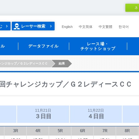
ネ
む
レーサー検索
English
中文简体
中文繁體
한국어
レース場・
ール
データファイル
チケットショップ
レンジカップ／Ｇ２レディースＣＣ
結果
回チャレンジカップ／Ｇ２レディースＣＣ
11月21日
11月22日
３日目
４日目
3R
4R
5R
6R
7R
8R