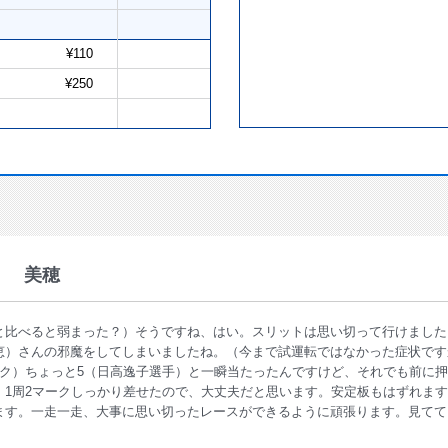
¥110
¥250
 美穂
と比べると弱まった？）そうですね、はい。スリットは思い切って行けました（
恵）さんの邪魔をしてしまいましたね。（今まで試運転ではなかった症状です
ーク）ちょっと5（日高逸子選手）と一瞬当たったんですけど、それでも前に
。1周2マークしっかり差せたので、大丈夫だと思います。安定板もはずれま
ます。一走一走、大事に思い切ったレースができるように頑張ります。見てて