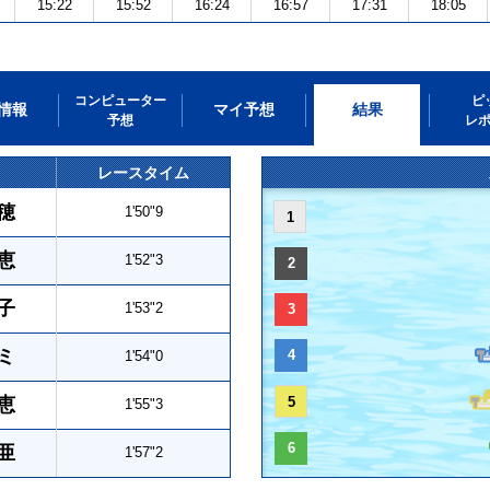
15:22
15:52
16:24
16:57
17:31
18:05
コンピューター
ピ
情報
マイ予想
結果
予想
レ
レースタイム
穂
1'50"9
1
恵
1'52"3
2
子
1'53"2
3
ミ
4
1'54"0
恵
5
1'55"3
6
亜
1'57"2