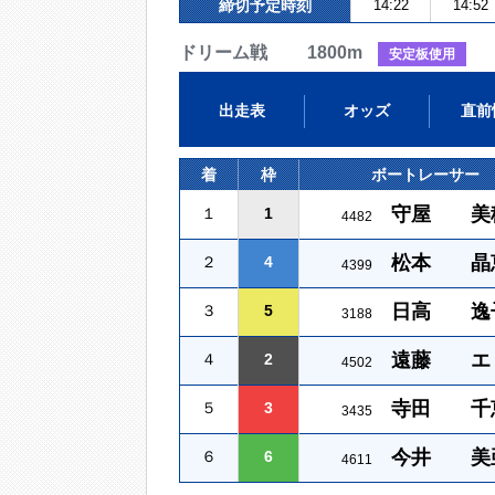
締切予定時刻
14:22
14:52
ドリーム戦 1800m
安定板使用
出走表
オッズ
直前
着
枠
ボートレーサー
守屋 美
１
1
4482
松本 晶
２
4
4399
日高 逸
３
5
3188
遠藤 エ
４
2
4502
寺田 千
５
3
3435
今井 美
６
6
4611