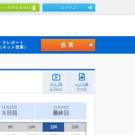
ット投票会員登録
ログイン
テレボート
投票
（ネット投票）
ライブ&
レース場
リプレイ
データ
11月23日
11月24日
５日目
最終日
9R
10R
11R
12R