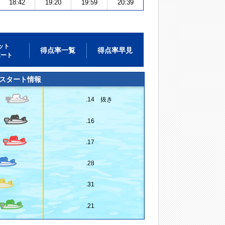
18:42
19:20
19:59
20:39
ット
得点率一覧
得点率早見
ポート
スタート情報
.14 抜き
.16
.17
.28
.31
.21