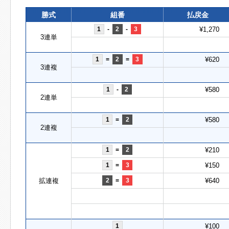
勝式
組番
払戻金
1
-
2
-
3
¥1,270
3連単
1
=
2
=
3
¥620
3連複
1
-
2
¥580
2連単
1
=
2
¥580
2連複
1
=
2
¥210
1
=
3
¥150
拡連複
2
=
3
¥640
1
¥100