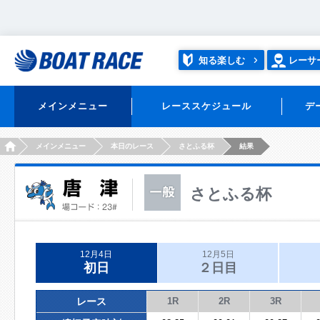
知る楽しむ
レーサ
メインメニュー
レーススケジュール
デ
HOME
メインメニュー
本日のレース
さとふる杯
結果
さとふる杯
12月4日
12月5日
初日
２日目
レース
1R
2R
3R