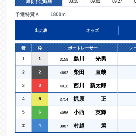
締切予定時刻
08:35
09:01
09:27
0
予選特賞Ａ 1800m
出走表
オッズ
着
枠
ボートレーサー
レ
島川 光男
１
1
3158
柴田 直哉
２
2
4892
西川 新太郎
３
3
4016
梶原 正
４
5
3714
小西 英輝
５
6
4056
村越 篤
エ
4
3907