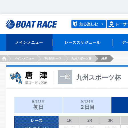
知る楽しむ
レーサ
メインメニュー
レーススケジュール
デ
HOME
メインメニュー
本日のレース
九州スポーツ杯
結果
九州スポーツ杯
9月23日
9月24日
初日
２日目
レース
1R
2R
3R