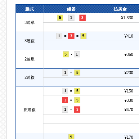
勝式
組番
払戻金
5
-
1
-
3
¥1,330
3連単
1
=
3
=
5
¥410
3連複
5
-
1
¥360
2連単
1
=
5
¥200
2連複
1
=
5
¥150
3
=
5
¥330
拡連複
1
=
3
¥470
5
¥170