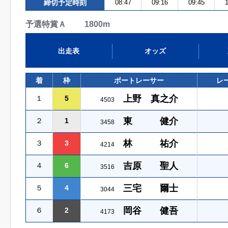
締切予定時刻
08:47
09:16
09:45
1
予選特賞Ａ 1800m
出走表
オッズ
着
枠
ボートレーサー
レ
上野 真之介
１
5
4503
東 健介
２
1
3458
林 祐介
３
3
4214
吉原 聖人
４
6
3516
三宅 爾士
５
4
3044
岡谷 健吾
６
2
4173