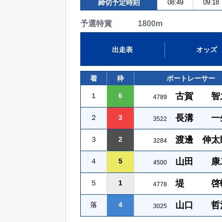
締切予定時刻
08:49
09:18
予選特賞 1800m
出走表
オッズ
着
枠
ボートレーサー
古賀 智
１
6
4789
長溝 一
２
3
3522
渡邊 伸太
３
2
3284
山田 康
４
5
4500
堤 啓
５
1
4778
山口 哲
落
4
3025