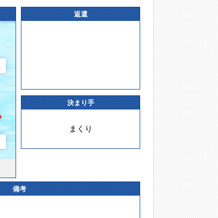
返還
決まり手
まくり
備考