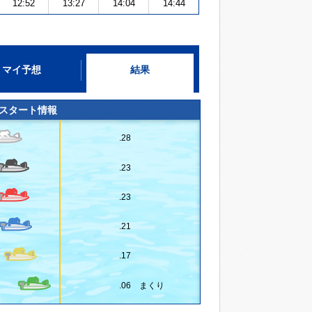
12:52
13:27
14:04
14:44
マイ予想
結果
スタート情報
.28
.23
.23
.21
.17
.06 まくり