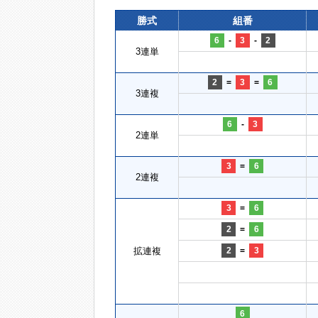
勝式
組番
6
-
3
-
2
3連単
2
=
3
=
6
3連複
6
-
3
2連単
3
=
6
2連複
3
=
6
2
=
6
拡連複
2
=
3
6