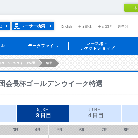
ネ
む
レーサー検索
English
中文简体
中文繁體
한국어
レース場・
ール
データファイル
チケットショップ
杯ゴールデンウイーク特選
結果
団会長杯ゴールデンウイーク特選
5月3日
5月4日
３日目
４日目
3R
4R
5R
6R
7R
8R