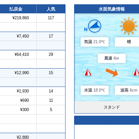
払戻金
人気
水面気象情報
¥219,860
117
¥7,450
17
気温
21.0℃
晴
¥64,410
29
風速
6m
¥12,990
15
水温
18.0℃
波高
6cm
¥1,930
14
¥690
11
スタンド
¥300
5
¥2,880