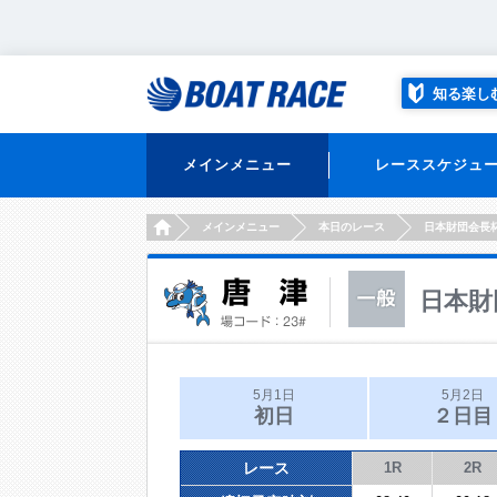
知る楽し
メインメニュー
レーススケジュ
HOME
メインメニュー
本日のレース
日本財団会長
日本財
5月1日
5月2日
初日
２日目
レース
1R
2R