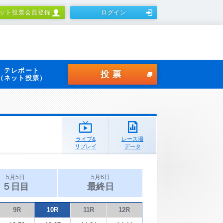
ット投票会員登録
ログイン
テレボート
投票
（ネット投票）
ライブ&
レース場
リプレイ
データ
5月5日
5月6日
５日目
最終日
9R
10R
11R
12R