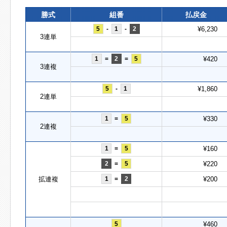
勝式
組番
払戻金
5
-
1
-
2
¥6,230
3連単
1
=
2
=
5
¥420
3連複
5
-
1
¥1,860
2連単
1
=
5
¥330
2連複
1
=
5
¥160
2
=
5
¥220
拡連複
1
=
2
¥200
5
¥460