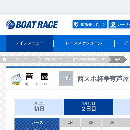
知る楽しむ
レーサ
メインメニュー
レーススケジュール
デ
HOME
メインメニュー
本日のレース
西スポ杯争奪芦屋カップ
結果
西スポ杯争奪芦屋
3月12日
3月13日
初日
２日目
レース
1R
2R
3R