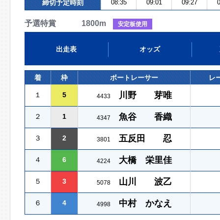
締切予定時刻
08:35
09:01
09:27
0
予選特賞 1800m
安定板使用
出走表
オッズ
着
枠
ボートレーサー
レ
川野 芽唯
１
5
4433
魚谷 香織
２
1
4347
五反田 忍
３
2
3801
大橋 栄里佳
４
6
4224
山川 波乙
５
3
5078
中村 かなえ
６
4
4998