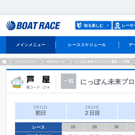
知る楽しむ
レーサ
メインメニュー
レーススケジュール
デ
HOME
メインメニュー
本日のレース
にっぽん未来プロジェクト競走ｉｎ芦屋
にっぽん未来プロ
2月11日
2月12日
初日
２日目
レース
1R
2R
3R