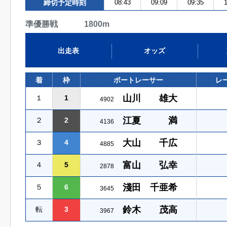
締切予定時刻
08:43
09:09
09:35
1
準優勝戦 1800m
出走表
オッズ
着
枠
ボートレーサー
レ
山川 雄大
１
1
4902
江夏 満
２
2
4136
大山 千広
３
4
4885
富山 弘幸
４
5
2878
淺田 千亜希
５
6
3645
鈴木 茂高
転
3
3967