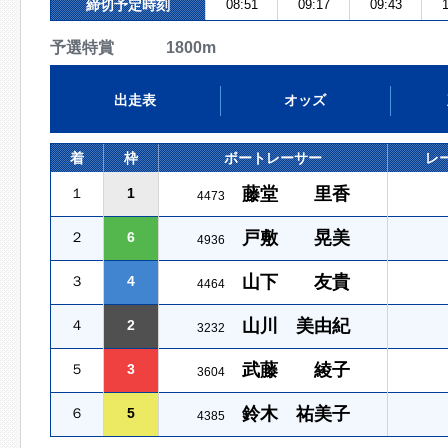
締切予定時刻
08:51
09:17
09:43
1
予選特賞 1800m
出走表
オッズ
着
枠
ボートレーサー
レ
藤堂 里香
１
1
4473
戸敷 晃美
２
6
4936
山下 友貴
３
4
4464
山川 美由紀
４
2
3232
武藤 綾子
５
3
3604
鈴木 祐美子
６
5
4385