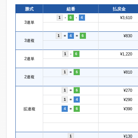
勝式
組番
払戻金
1
-
6
-
4
¥3,610
3連単
1
=
4
=
6
¥830
3連複
1
-
6
¥1,220
2連単
1
=
6
¥810
2連複
1
=
6
¥270
1
=
4
¥290
拡連複
4
=
6
¥390
1
¥130