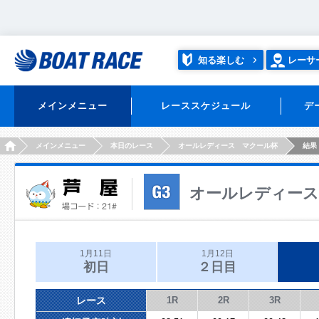
知る楽しむ
レーサ
メインメニュー
レーススケジュール
デ
HOME
メインメニュー
本日のレース
オールレディース マクール杯
結果
オールレディース
1月11日
1月12日
初日
２日目
レース
1R
2R
3R