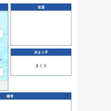
返還
決まり手
まくり
備考