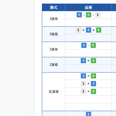
勝式
組番
4
-
6
-
1
3連単
1
=
4
=
6
3連複
4
-
6
2連単
4
=
6
2連複
4
=
6
1
=
4
拡連複
1
=
6
4