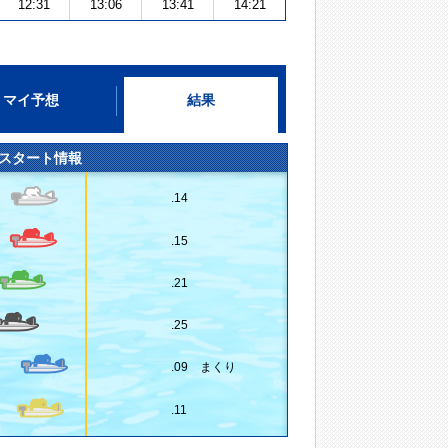
12:31
13:06
13:41
14:21
マイ予想
結果
スタート情報
.14
.15
.21
.25
.09 まくり
.11