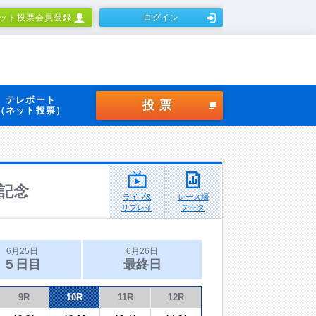
ット投票会員登録
ログイン
テレボート
投票
（ネット投票）
記念
ライブ&
レース場
リプレイ
データ
6月25日
6月26日
５日目
最終日
9R
10R
11R
12R