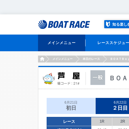
知る楽し
メインメニュー
レーススケジュ
HOME
メインメニュー
本日のレース
ＢＯＡＴＢｏ
ＢＯＡ
6月21日
6月22日
初日
２日目
レース
1R
2R