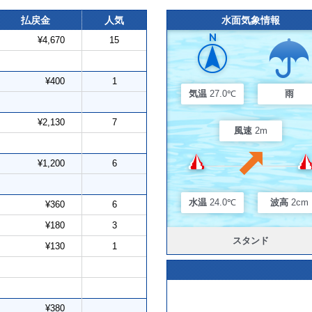
払戻金
人気
水面気象情報
¥4,670
15
¥400
1
気温
27.0℃
雨
¥2,130
7
風速
2m
¥1,200
6
水温
24.0℃
波高
2cm
¥360
6
¥180
3
スタンド
¥130
1
¥380