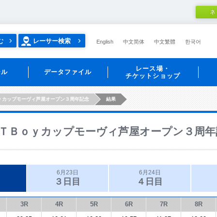
ネ
む
レーサー検索
English
中文简体
中文繁體
한국어
レース場・
ール
データファイル
チケットショップ
ｙカップモーヴィ芦屋オープン３周年記念
結果
ＴＢｏｙカップモーヴィ芦屋オープン３周年
6月23日
6月24日
３日目
４日目
3R
4R
5R
6R
7R
8R