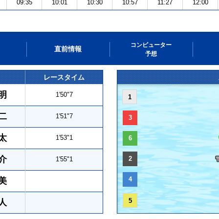
09:35
10:01
10:30
10:57
11:27
12:00
コンピューター
直前情報
予想
レースタイム
明
1'50"7
1
二
1'51"7
3
太
1'53"1
6
介
2
1'55"1
4
美
5
人