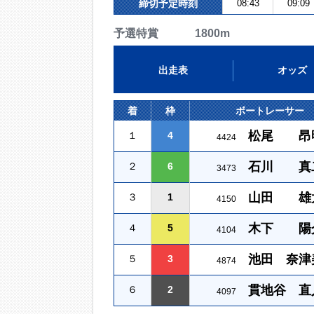
締切予定時刻
08:43
09:09
予選特賞 1800m
出走表
オッズ
着
枠
ボートレーサー
松尾 昂
１
4
4424
石川 真
２
6
3473
山田 雄
３
1
4150
木下 陽
４
5
4104
池田 奈津
５
3
4874
貫地谷 直
６
2
4097