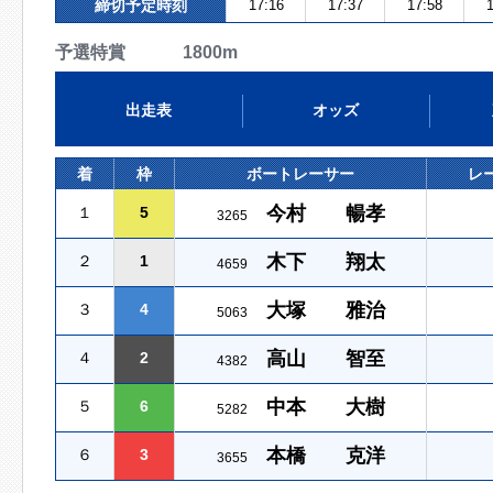
締切予定時刻
17:16
17:37
17:58
1
予選特賞 1800m
出走表
オッズ
着
枠
ボートレーサー
レ
今村 暢孝
１
5
3265
木下 翔太
２
1
4659
大塚 雅治
３
4
5063
高山 智至
４
2
4382
中本 大樹
５
6
5282
本橋 克洋
６
3
3655