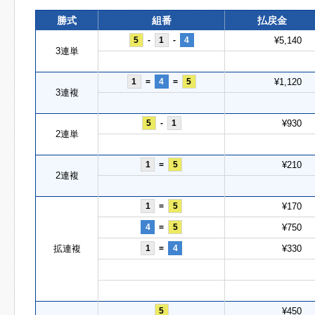
勝式
組番
払戻金
5
-
1
-
4
¥5,140
3連単
1
=
4
=
5
¥1,120
3連複
5
-
1
¥930
2連単
1
=
5
¥210
2連複
1
=
5
¥170
4
=
5
¥750
拡連複
1
=
4
¥330
5
¥450