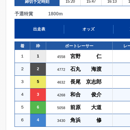
締切予定時刻
15:20
15:47
16:13
1
予選特賞 1800m
出走表
オッズ
着
枠
ボートレーサー
レ
宮野 仁
１
1
4558
石丸 海渡
２
2
4772
長尾 京志郎
３
5
4632
和合 俊介
４
3
4268
前原 大道
５
6
5058
角浜 修
６
4
3430