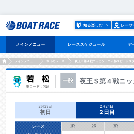
知る楽しむ
レーサ
メインメニュー
レーススケジュール
デ
HOME
メインメニュー
本日のレース
夜王Ｓ第４戦ニッカン・コム杯スピードス
夜王Ｓ第４戦ニッ
2月23日
2月24日
初日
２日目
レース
1R
2R
3R