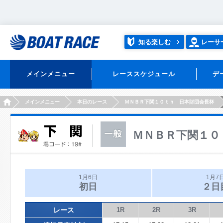
知る楽しむ
レーサ
メインメニュー
レーススケジュール
デ
HOME
メインメニュー
本日のレース
ＭＮＢＲ下関１０ｔｈ 日本財団会長杯
ＭＮＢＲ下関１０
1月6日
1月7
初日
２日
レース
1R
2R
3R