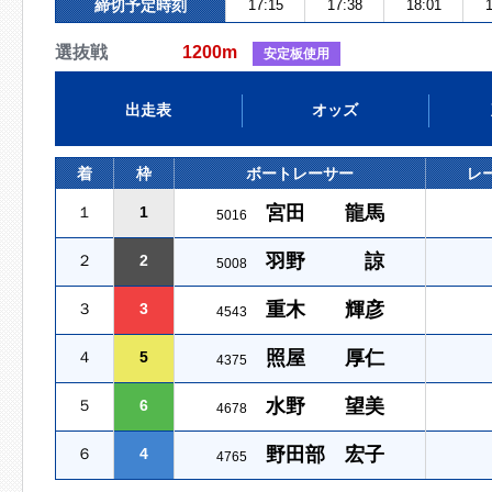
締切予定時刻
17:15
17:38
18:01
1
選抜戦
1200m
安定板使用
出走表
オッズ
着
枠
ボートレーサー
レ
宮田 龍馬
１
1
5016
羽野 諒
２
2
5008
重木 輝彦
３
3
4543
照屋 厚仁
４
5
4375
水野 望美
５
6
4678
野田部 宏子
６
4
4765