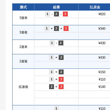
勝式
組番
払戻金
1
-
2
-
3
¥820
3連単
1
=
2
=
3
¥340
3連複
1
-
2
¥430
2連単
1
=
2
¥430
2連複
1
=
2
¥150
1
=
3
¥110
拡連複
2
=
3
¥140
1
¥110