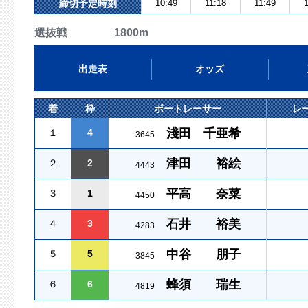
締切予定時刻
10:49
11:18
11:49
1
選抜戦 1800m
出走表
オッズ
着
枠
ボートレーサー
レ
淺田 千亜希
１
4
3645
津田 裕絵
２
2
4443
平高 奈菜
３
1
4450
石井 裕美
４
3
4283
中谷 朋子
５
5
3845
蜂須 瑞生
６
6
4819