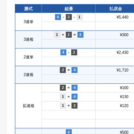
勝式
組番
払戻金
4
-
2
-
1
¥5,440
3連単
1
=
2
=
4
¥300
3連複
4
-
2
¥2,430
2連単
2
=
4
¥1,710
2連複
2
=
4
¥100
1
=
4
¥130
拡連複
1
=
2
¥120
4
¥500