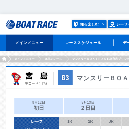
知る楽しむ
レーサ
メインメニュー
レーススケジュール
デ
HOME
メインメニュー
本日のレース
マンスリーＢＯＡＴＲＡＣＥ杯宮島プリン
マンスリーＢＯＡ
9月12日
9月13日
初日
２日目
レース
1R
2R
3R