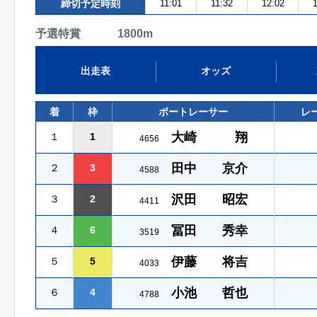
締切予定時刻
11:01
11:32
12:02
1
予選特賞 1800m
出走表
オッズ
着
枠
ボートレーサー
レ
大崎 翔
１
1
4656
田中 京介
２
3
4588
沢田 昭宏
３
2
4411
冨田 秀幸
４
6
3519
伊藤 将吉
５
5
4033
小池 哲也
６
4
4788