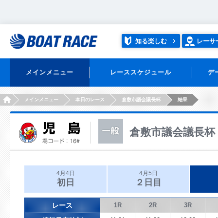
知る楽しむ
レーサ
メインメニュー
レーススケジュール
デ
HOME
メインメニュー
本日のレース
倉敷市議会議長杯
結果
倉敷市議会議長杯
4月4日
4月5日
初日
２日目
レース
1R
2R
3R