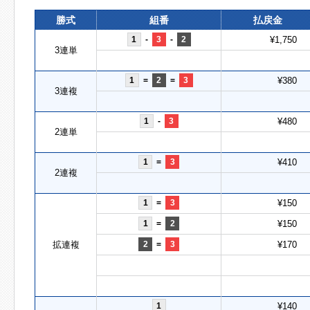
勝式
組番
払戻金
1
-
3
-
2
¥1,750
3連単
1
=
2
=
3
¥380
3連複
1
-
3
¥480
2連単
1
=
3
¥410
2連複
1
=
3
¥150
1
=
2
¥150
拡連複
2
=
3
¥170
1
¥140