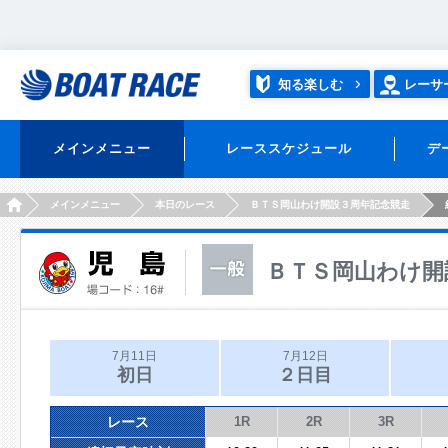
知る楽しむ
レーサ
メインメニュー
レーススケジュール
デ
HOME
メインメニュー
本日のレース
ＢＴＳ岡山わけ開設３周年記念競走
ＢＴＳ岡山わけ開
7月11日
7月12日
初日
２日目
レース
1R
2R
3R