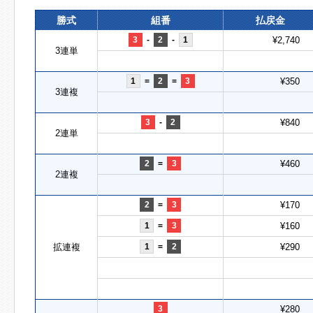
勝式
組番
払戻金
3
-
2
-
1
¥2,740
3連単
1
=
2
=
3
¥350
3連複
3
-
2
¥840
2連単
2
=
3
¥460
2連複
2
=
3
¥170
1
=
3
¥160
拡連複
1
=
2
¥290
3
¥280