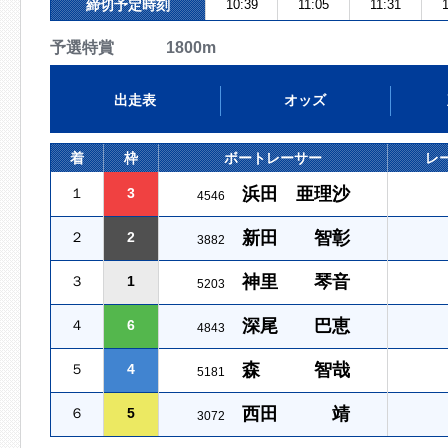
締切予定時刻
10:39
11:05
11:31
予選特賞 1800m
出走表
オッズ
着
枠
ボートレーサー
レ
浜田 亜理沙
１
3
4546
新田 智彰
２
2
3882
神里 琴音
３
1
5203
深尾 巴恵
４
6
4843
森 智哉
５
4
5181
西田 靖
６
5
3072